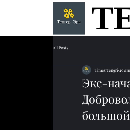
Т
Т
All Posts
Times Tengri
29 янв
Экс-нач
Доброво
большой