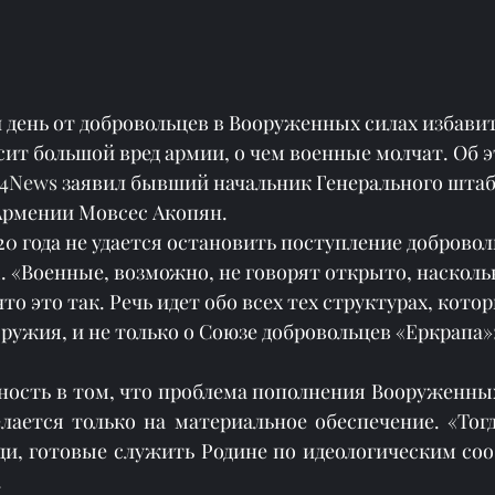
ей день от добровольцев в Вооруженных силах избавит
осит большой вред армии, о чем военные молчат. Об эт
24News
 заявил бывший начальник Генерального штаб
Армении Мовсес Акопян.
020 года не удается остановить поступление добровол
 «Военные, возможно, не говорят открыто, наскольк
что это так. Речь идет обо всех тех структурах, кото
ружия, и не только о Союзе добровольцев «Еркрапа»»
ность в том, что проблема пополнения Вооруженных 
елается только на материальное обеспечение. «Тогд
и, готовые служить Родине по идеологическим соо
.