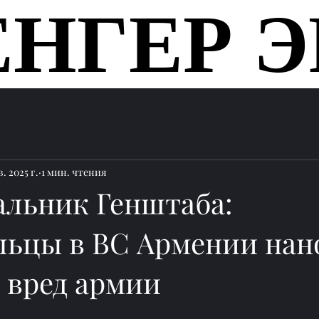
ЕНГЕР Э
ЕНГЕР Э
Главная
. 2025 г.
1 мин. чтения
альник Генштаба:
льцы в ВС Армении нан
 вред армии