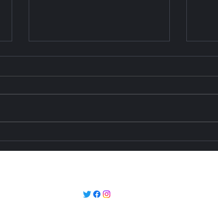
Сокращение времени
Мас
прохождения границы:
реко
железнодорожная
горо
модернизация
реги
timestengri@gmail.com
Азербайджана и Грузии
тра
изменяет облик Среднего
инф
коридора