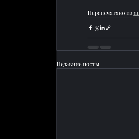
Перепечатано из 
n
Недавние посты