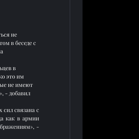
ься не 
ом в беседе с 
а 
ьцев в 
о это им 
рые не имеют 
, - добавил 
сил связана с 
а как в армии 
бражениям», - 