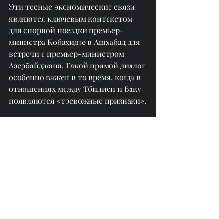
Эти тесные экономические связи 
являются ключевым контекстом 
для спорной поездки премьер-
министра Кобахидзе в Ашхабад для 
встречи с премьер-министром 
Азербайджана. Такой прямой диалог 
особенно важен в то время, когда в 
отношениях между Тбилиси и Баку 
появляются «тревожные признаки».
05 Нейтралитет: стратегия 
выживания для малых стран в 
условиях конкуренции великих 
держав
Дипломатическая стратегия Грузии 
отражает общепринятую мудрость 
малых и средних стран, 
стремящихся к выживанию в 