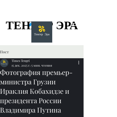
ТЕНГЕР ЭРА
ТЕНГЕР ЭРА
Пост
Times Tengri
15 дек. 2025 г.
5 мин. чтения
Фотография премьер-
министра Грузии
Ираклия Кобахидзе и
президента России
Владимира Путина