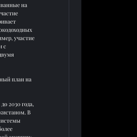
ованные на 
участие 
ривает 
окодоходных 
мер, участие 
 с 
двумя 
ный план на 
о 2030 года, 
кистаном. В 
системы 
олее 
ой энергии». 