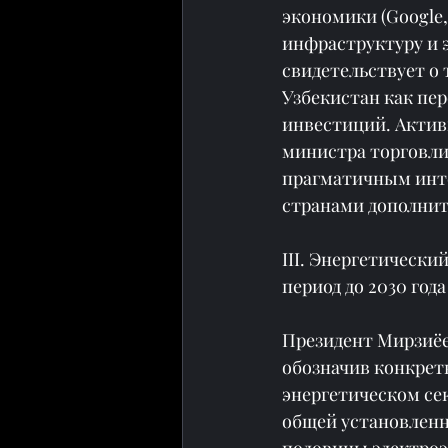
экономики (Google,
инфраструктуру и э
свидетельствует о 
Узбекистан как пе
инвестиций. Актив
министра торговли
прагматичным инте
странами дополнит
III. Энергетически
период до 2030 года
Президент Мирзиёев
обозначив конкрет
энергетическом се
общей установленн
половины электроэ