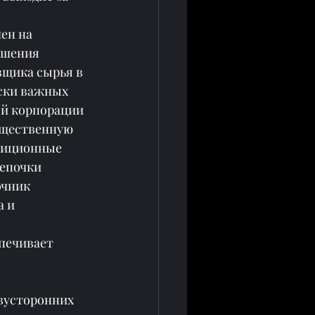
ен на 
ышения 
вщика сырья в 
ски важных 
й корпорации 
ущественную 
тиционные 
цепочки 
чник 
 и 
 
печивает 
двусторонних 