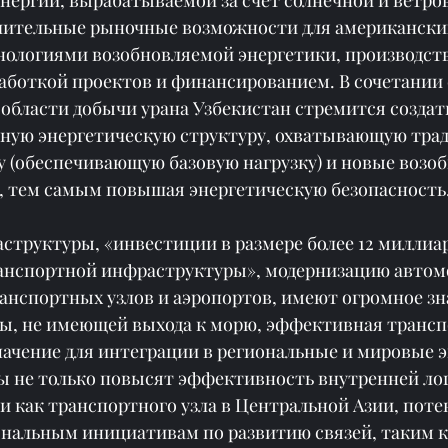
чительные рыночные возможности для американски
ологиями возобновляемой энергетики, производст
аботкой проектов и финансированием. В сочетании 
области добычи урана Узбекистан стремится создат
ную энергетическую структуру, охватывающую тра
у (обеспечивающую базовую нагрузку) и новые возо
, тем самым повышая энергетическую безопасность
структуры, «инвестиции в размере более 12 миллиар
анспортной инфраструктуры», модернизацию автом
анспортных узлов и аэропортов, имеют огромное зна
ны, не имеющей выхода к морю, эффективная трансп
ачение для интеграции в региональные и мировые 
ы не только повысят эффективность внутренней лог
и как транспортного узла в Центральной Азии, поте
ональным инициативам по развитию связей, таким к