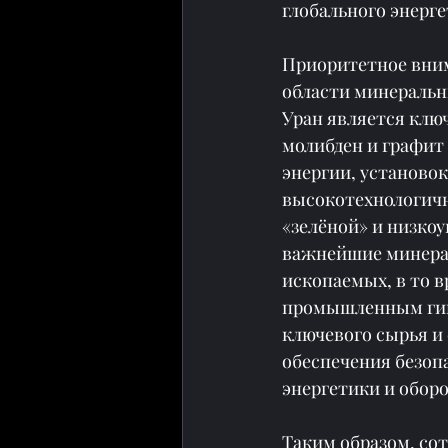
глобального энерге
Приоритетное вним
области минеральн
Уран является ключ
молибден и графит
энергии, установок
высокотехнологичн
«зелёной» и низко
важнейшие минерал
ископаемых, в то 
промышленным гиг
ключевого сырья и
обеспечения безопа
энергетики и обо
Таким образом, сот