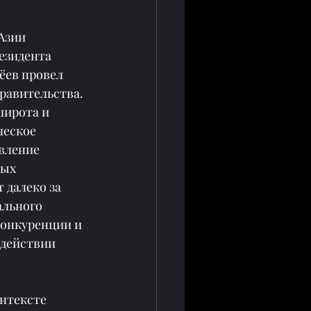
Азии 
езидента 
ёев провел 
равительства. 
широта и 
ческое 
вление 
ых 
 далеко за 
льного 
конкуренции и 
одействии 
нтексте 