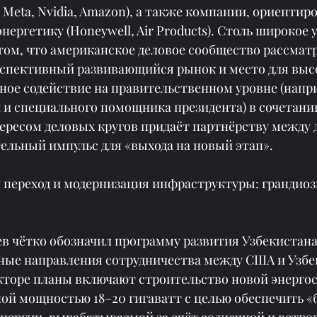
 Meta, Nvidia, Amazon), а также компании, ориентир
нергетику (Honeywell, Air Products). Столь широкое 
том, что американское деловое сообщество рассмат
рспективный развивающийся рынок и место для выс
ное содействие на правительственном уровне (напри
 и специального помощника президента) в сочетании
ресом деловых кругов придаёт партнёрству между 
ельный импульс для «выхода на новый этап».
й переход и модернизация инфраструктуры: грандиоз
 чётко обозначил программу развития Узбекистана д
ные направления сотрудничества между США и Узбе
кторе планы включают строительство новой энерго
ой мощностью 18–20 гигаватт с целью обеспечить «б
нергии, вырабатываемой за счёт солнечной и ветров