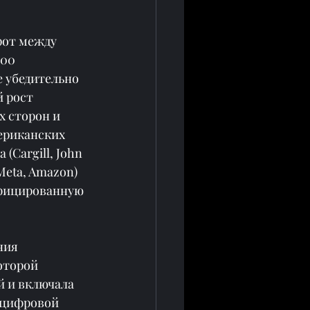
рот между 
00 
 убедительно 
 рост 
 сторон и 
ериканских 
Cargill, John 
Meta, Amazon) 
ифицированную 
ния 
оторой 
 и включала 
 цифровой 