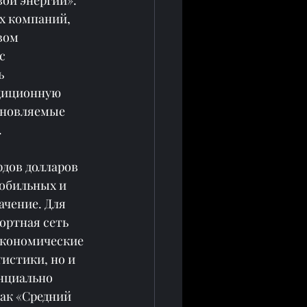
х компаний, 
вом 
с 
ь 
диционную 
бновляемые 
.
дов долларов 
обильных и 
чение. Для 
ортная сеть 
экономические 
истики, но и 
нциально 
ак «Средний 