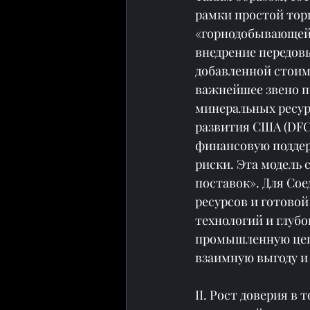
рамки простой тор
«горнодобывающей 
внедрение передов
добавленной стоимо
важнейшее звено п
минеральных ресур
развития США (DFC
финансовую подде
риски. Эта модель 
поставок». Для Со
ресурсов и готовой
технологий и глуб
промышленную цепо
взаимную выгоду 
II. Рост доверия в