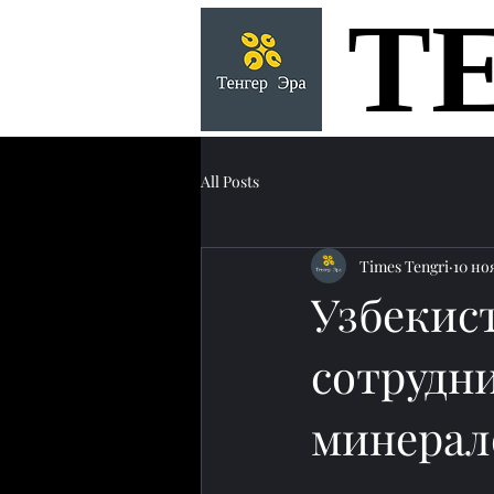
Т
Т
All Posts
Times Tengri
10 ноя
Узбекис
сотрудн
минерал