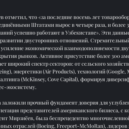
 отметил, что «за последние восемь лет товарообо
единёнными Штатами вырос в четыре раза, и более 3
аний успешно работают в Узбекистане». Эти данные
 развитии двусторонних отношений. Стремительный
 усиление экономической взаимодополняемости двух
рытия рынков. Активное присутствие более 300 ам
т широкий спектр секторов: от сельского хозяйства (
eing), энергетики (Air Products), технологий (Google, 
алтинга (McKinsey, Cove Capital), формируя диверс
ес-экосистему.
а заложили прочный фундамент доверия для углубле
легация представителей американского бизнеса, с к
ент Мирзиёев, была беспрецедентно многочисленной
нных отраслей (Boeing, Freeport-McMoRan), лидеров