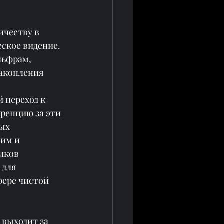
честву в 
ское видение. 
льфрам, 
акопления 
 переход к 
ренцию за эти 
ых 
им и 
иков 
для 
фере чистой 
 выходит за 