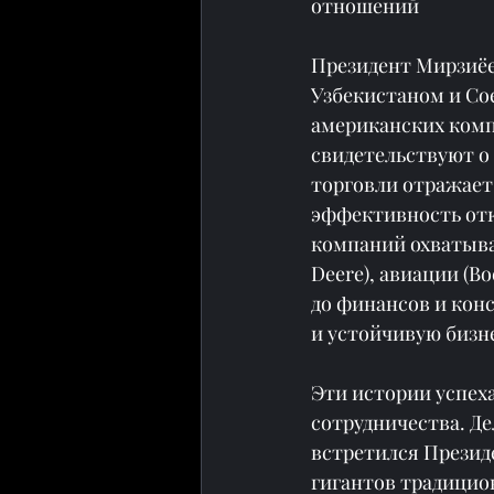
отношений
Президент Мирзиёев
Узбекистаном и Со
американских комп
свидетельствуют о
торговли отражает
эффективность отк
компаний охватывае
Deere), авиации (Bo
до финансов и конс
и устойчивую бизн
Эти истории успех
сотрудничества. Де
встретился Презид
гигантов традицио