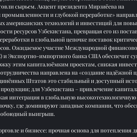
говли сырьем. Акцент президента Мирзиёева на 
промышленности и глубокой переработке» направл
ых американских технологий и инвестиций для пов
сти ресурсов Узбекистана, превращая его из поста
ереработки в глобальной цепочке поставок критиче
сов. Ожидаемое участие Международной финансово
) и Экспортно-импортного банка США обеспечит с
ржку этим капиталоёмким проектам, снижая инвес
сотрудничества направлена ​​на «создание надёжной 
единённых Штатов это стабильный и доступный исто
 продукции; для Узбекистана – привлечение капитала
окая интеграция в глобальную высокотехнологичную
чку, где доминируют западные компании, что обес
и обоюдный выигрыш.
 торговле и бизнесе: прочная основа для потепления 