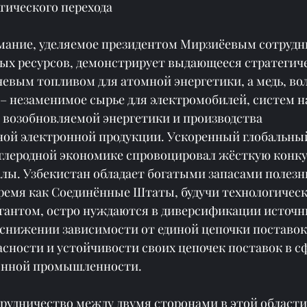
тического перехода
ание, уделяемое президентом Мирзиёевым сотрудни
ых ресурсов, демонстрирует выдающееся стратегиче
евым топливом для атомной энергетики, а медь, во
 – незаменимое сырье для электромобилей, систем н
 возобновляемой энергетики и производства 
ой электронной продукции. Ускоренный глобальный
углеродной экономике спровоцировал жёсткую конку
ы. Узбекистан обладает богатыми запасами полезн
время как Соединённые Штаты, будучи технологическ
антом, остро нуждаются в диверсификации источн
 снижении зависимости от единой цепочки поставок 
сности и устойчивости своих цепочек поставок в с
ронной промышленности.
рудничество между двумя сторонами в этой области