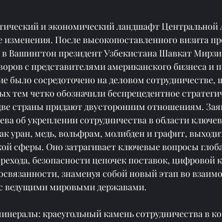
литический и экономический ландшафт Центральной 
е изменения. После высокопоставленного визита пр
а в Вашингтон президент Узбекистана Шавкат Мирзи
воров с представителями американского бизнеса и п
е было сосредоточено на деловом сотрудничестве, 
ых тем четко обозначили беспрецедентное стратеги
 две страны придают двусторонним отношениям. Зая
ева об укреплении сотрудничества в области ключев
ак уран, медь, вольфрам, молибден и графит, выходит
ой сферы. Оно затрагивает ключевые вопросы глоба
рехода, безопасности цепочек поставок, цифровой 
освязанности, знаменуя собой новый этап во взаим
 с ведущими мировыми державами.
минералы: краеугольный камень сотрудничества в ко