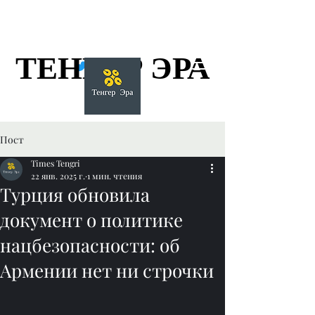
ТЕНГЕР ЭРА
ТЕНГЕР ЭРА
Пост
Times Tengri
22 янв. 2025 г.
1 мин. чтения
Турция обновила
документ о политике
нацбезопасности: об
Армении нет ни строчки