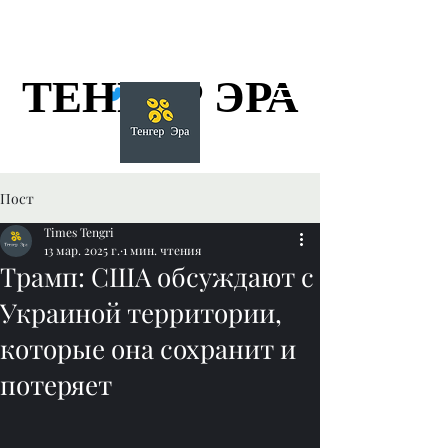
ТЕНГЕР ЭРА
ТЕНГЕР ЭРА
Пост
Times Tengri
13 мар. 2025 г.
1 мин. чтения
Трамп: США обсуждают с
Украиной территории,
которые она сохранит и
потеряет