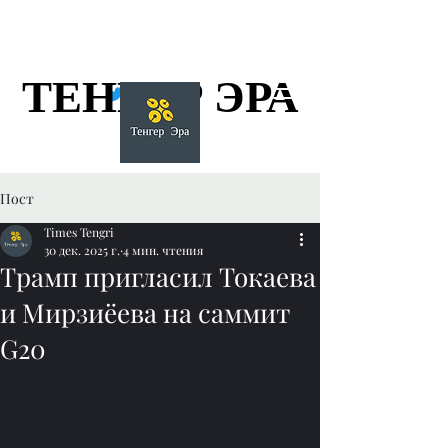
ТЕНГЕР ЭРА
ТЕНГЕР ЭРА
Пост
Times Tengri
30 дек. 2025 г.
4 мин. чтения
Трамп пригласил Токаева
и Мирзиёева на саммит
G20