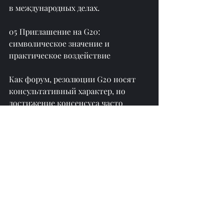
в международных делах.
05 Приглашение на G20: 
символическое значение и 
практическое воздействие
Как форум, резолюции G20 носят 
консультативный характер, но 
достижение консенсуса часто 
затруднено из-за различных 
интересов участников. Однако для 
Казахстана и Узбекистана участие в 
этом саммите предоставит редкую 
возможность напрямую выразить 
свои позиции лидерам крупнейших 
экономик мира.
Государственный департамент США 
объявил, что Вашингтон определил 