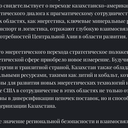
о свидетельствует о переходе казахстанско-америка
тического диалога к прагматическому сотрудничеств
 областях, как энергетика, ключевые минеральные 
нспорт и логистика, отражают глубокую взаимосвяз
потребностей Центральной Азии в области развития.
о энергетического перехода стратегическое положе
гетической сфере приобрело новое измерение. Будуч
ргии и транзитной страной, Казахстан также облад
ьными ресурсами, такими как литий и кобальт, ко
ны для развития новых энергетических технологий 
 США в сотрудничестве в этих областях не только о
ны в диверсификации цепочек поставок, но и способ
ернизации Казахстана.
ое значение региональной безопасности и взаимосвя