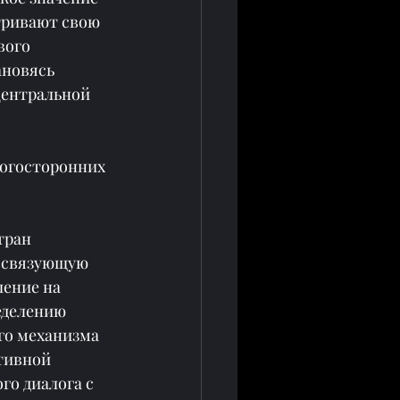
тривают свою 
ого 
новясь 
ентральной 
ногосторонних 
тран 
 связующую 
ение на 
еделению 
го механизма 
тивной 
о диалога с 