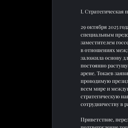
I. Стратегическая 
29 октября 2025 го
специальным предс
заместителем госс
в отношениях межд
заложила основу д
постоянно растущу
арене. Токаев зая
проводимую презид
всем мире и между
стратегическую на
сотрудничеству в 
Приветствие, пере
подтверждение того