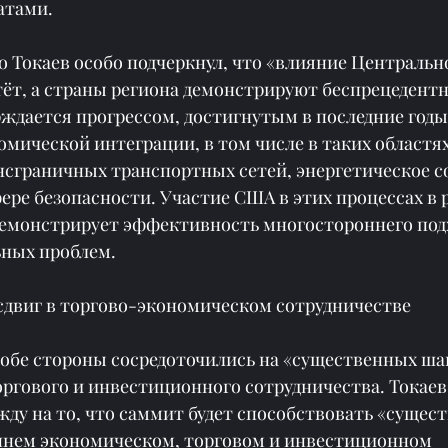
атами.
 Токаев особо подчеркнул, что «влияние Центрально
ёт, а страны региона демонстрируют беспрецедентн
ждается прогрессом, достигнутым в последние годы 
мической интеграции, в том числе в таких областях,
нсграничных транспортных сетей, энергетическое с
ере безопасности. Участие США в этих процессах в 
демонстрирует эффективность многостороннего подх
ных проблем.
 сдвиг в торгово-экономическом сотрудничестве
 обе стороны сосредоточились на «существенных шаг
оргового и инвестиционного сотрудничества. Токаев
жду на то, что саммит будет способствовать «сущес
ннем экономическом, торговом и инвестиционном 