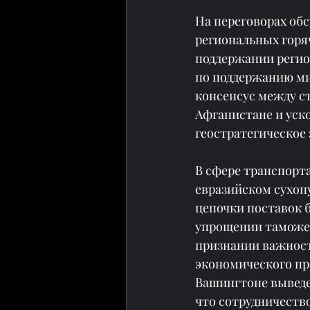
На переговорах об
региональных горя
поддержании регио
по поддержанию ми
консенсус между ст
Афганистане и уск
геостратегическое
В сфере транспорта
евразийском сухоп
цепочки поставок б
упрощении таможен
признании важност
экономического про
Вашингтоне выведет
что сотрудничество