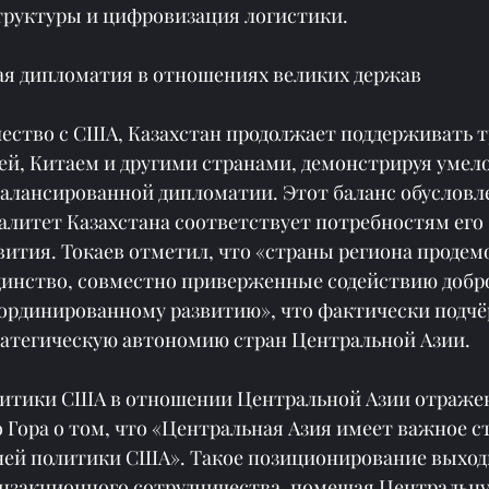
руктуры и цифровизация логистики.
ая дипломатия в отношениях великих держав
чество с США, Казахстан продолжает поддерживать 
ей, Китаем и другими странами, демонстрируя умело
алансированной дипломатии. Этот баланс обусловл
литет Казахстана соответствует потребностям его 
вития. Токаев отметил, что «страны региона продем
динство, совместно приверженные содействию добро
ординированному развитию», что фактически подчё
ратегическую автономию стран Центральной Азии.
итики США в отношении Центральной Азии отражен
Гора о том, что «Центральная Азия имеет важное с
ней политики США». Такое позиционирование выходи
нзакционного сотрудничества, помещая Центральну