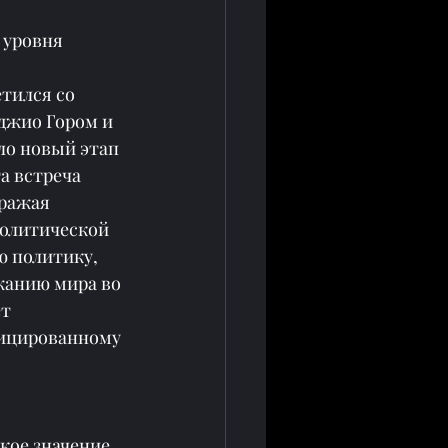
 уровня
тился со 
джио Гором и 
ло новый этап 
 встреча 
ражая 
олитической 
 политику, 
жанию мира во 
т 
фицированному 
кое значение 