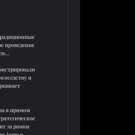
традиционные 
е проведение 
ен… 
онстрировали 
соседству и 
ркивает 
а в прямом 
тратегическое 
т за рамки 
ю Азию в 