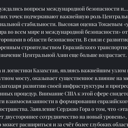
суждались вопросы международной безопасности и..
чих точек подчеркивают важнейшую роль Центральн
нальной стабильности. Высокая оценка Токаевым «
ра во всем мире и международной безопасности» от
оронами в области безопасности. В связи с развити
оренным строительством Евразийского транспортно
 значение Центральной Азии еще больше возрастает.
 и логистики Казахстан, являясь важнейшим узлом 
утном мосту, оказывает существенное влияние на 
лагодаря развитию своей инфраструктуры и прогрес
ных процедур. Внимание США к этой сфере свидете
и взаимосвязанности в формировании евразийског
странства. Заявление Серджио Гора о том, что «эта 
 двустороннее сотрудничество на новый уровень», 
 может расшириться и за счёт более глубоких област