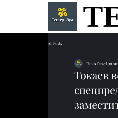
Т
Т
All Posts
Times Tengri
30 окт
Токаев в
спецпре
замести