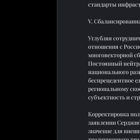
стандарты инфраст
V. Сбалансированн
Углубляя сотрудни
отношения с Росси
многовекторной сб
Постоянный нейтра
национального раз
беспрецедентное е
региональному ско
субъектность и ст
Корректировка пол
заявлении Серджио 
значение для внеш
традиционного тра