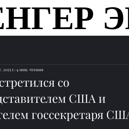
ЕНГЕР Э
ЕНГЕР Э
Главная
. 2025 г.
4 мин. чтения
стретился со
дставителем США и
телем госсекретаря СШ