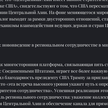
ке США», свидетельствуют о том, что США пересма
нии Центральной Азии. На фоне меняющегося миров
алог выходит за рамки двусторонних отношений, ста
ханизмы взаимодействия ведущих держав и стран Ц
»: нововведение в региональном сотрудничестве в м
ак многосторонняя платформа, связывающая пять с
с Соединенными Штатами, играет все более важную
ил благодарность президенту США Трампу за приглаш
что «эта встреча высокого уровня укажет путь к опр
ритетов сотрудничества». Успешная реализация это
ель регионального сотрудничества: уважение коллек
 Центральной Азии и обеспечение канала для прямог