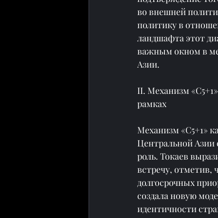
во внешней полити
политику в отноше
ландшафта этот ди
важным окном в ме
Азии.
II. Механизм «С5+1
рамках
Механизм «С5+1» к
Центральной Азии 
роль. Токаев выраз
встречу, отметив, 
долгосрочных прио
создала новую мод
идентичности стран