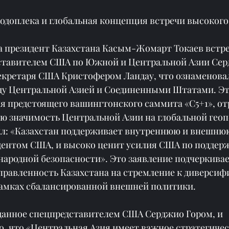
подоплека и глобальная концепция встречи высокого
да президент Казахстана Касым-Жомарт Токаев встре
тавителем США по Южной и Центральной Азии Сер
екретаря США Кристофером Ландау, что ознаменова
у Центральной Азией и Соединенными Штатами. Эта
ля предстоящего вашингтонского саммита «С5+1», от
ю значимость Центральной Азии на глобальной геоп
вил: «Казахстан поддерживает внутреннюю и внешнюю
ентом США, и высоко ценит усилия США по поддер
народной безопасности». Это заявление подчеркивае
правленность Казахстана на стремление к диверси
рамках сбалансированной внешней политики.
данное спецпредставителем США Серджио Гором, и 
, что «Центральная Азия имеет важное стратегичес