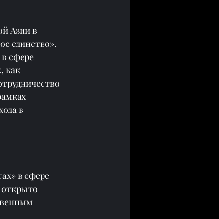
й Азии в 
ое единство». 
в сфере 
 как 
отрудничество 
рамках 
ода в 
ах» в сфере 
 открыто 
твенным 