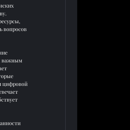
нских 
у. 
ресурсы, 
ь вопросов 
ние 
и важным 
ает 
торые 
и цифровой 
твечает 
ствует 
занности