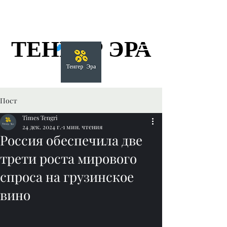
ТЕНГЕР ЭРА
ТЕНГЕР ЭРА
Пост
Times Tengri
24 дек. 2024 г.
1 мин. чтения
Россия обеспечила две
трети роста мирового
спроса на грузинское
вино