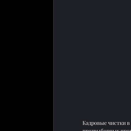
Кадровые чистки в
предвыборных проце