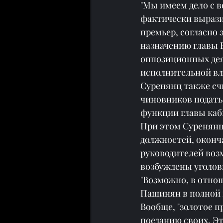
"Мы имеем дело с 
фактически выразил
премьер, согласно 
назначению главы 
оппозиционных деят
исполнительной вла
Суренянц также сч
чиновников подать 
функции главы каб
При этом Суренянц
должностей, оконча
руководителей воз
возбуждены уголов
"Возможно, в отно
Пашинян в полной 
Вообще, "золотое п
поеданию своих. Э