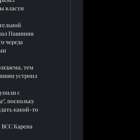
ы власти 
тельной 
икол Пашинян 
о череда 
ми 
жидаема, тем 
шинян устроил 
упили с 
", поскольку 
дать какой-то 
 ВСС Карена 