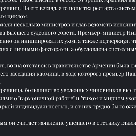
ренянц. На его взгляд, это попытка рестарта систем
ым циклом.
одали несколько министров и глав ведомств исполни
лава Высшего судебного совета. Премьер-министр Н
менно он инициировал их уход, а также подчеркнул, чт
зана с личными факторами, а обусловлена системны
т, волна отставок в правительстве Армении была о
него заседания кабмина, в ходе которого премьер Па
.
ренянца, большинство уволенных чиновников выст
ями о "гармоничной работе" и "тихом и мирном уходе
яркой индивидуальностью, и от них трудно было ожи
ым он считает заявление ушедшего в отставку главы