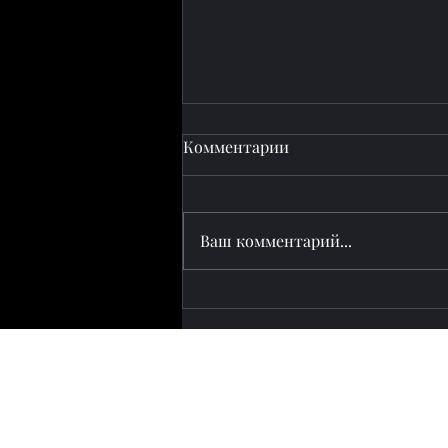
Комментарии
Ваш комментарий...
Сокращение времени
прохождения границы:
железнодорожная
модернизация
Азербайджана и Грузии
изменяет облик Среднего
коридора