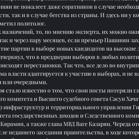
инян не пожалеет даже соратников в случае необход
ти, так и в случае бегства из страны. И здесь ни у к
аметил политолог.
 назначений, то, по мнению эксперта, их можно ожид
ак и через пару месяцев, если премьер Пашинян зах
тие партии в выборе новых кандидатов на высокие 
дчеркнул, что в преддверии выборов в любых полити
оисходят перестановки. Так что, все дело во внутри
а власти адаптируется к участию в выборах, и не ва
 или очередными.
я стало известно о том, что свои посты потеряли гл
о комитета и Высшего судебного совета Сасун Хача
р инфраструктур и территориального управления Гн
тета государственных доходов и Следственного коми
Кярамян, а также глава МВД Ваге Казарян. Череда от
сле недавнего заседания правительства, в ходе котор