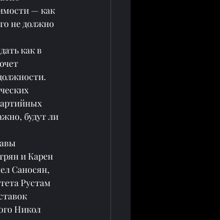
имости — как 
ого не должно 
ать как в 
очет 
должности.
ческих 
партийных 
жно, будут ли 
авы 
трян и Карен 
ел Саносян, 
тета Рустам 
ставок 
ого Никол 