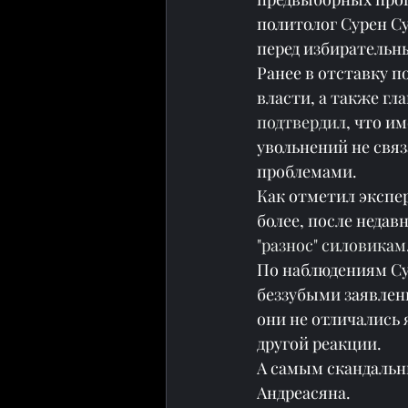
политолог Сурен Су
перед избирательн
Ранее в отставку п
власти, а также г
подтвердил
, что и
увольнений не свя
проблемами.
Как отметил экспер
более, после недав
"разнос" силовикам
По наблюдениям Су
беззубыми заявлени
они не отличались 
другой реакции.
А самым скандальн
Андреасяна.