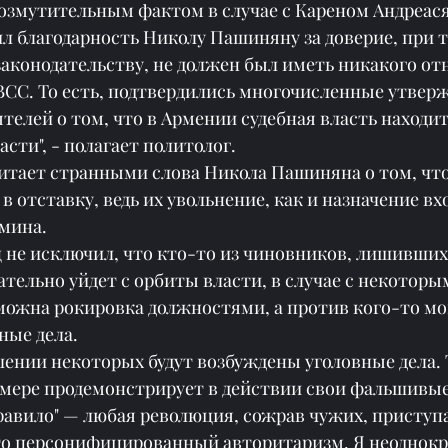
возмутительным фактом в случае с Кареном Андреас
 благодарность Николу Пашиняну за доверие, при т
законодательству, не должен был иметь никакого от
ВСС. То есть, подтвердились многочисленные утвер
елей о том, что в Армении судебная власть находит
сти", - полагает политолог.
итает странными слова Никола Пашиняна о том, что
в отставку, ведь их увольнение, как и назначение вхо
мина.
 не исключил, что кто-то из чиновников, лишивших
тельно уйдет с орбиты власти, в случае с некоторы
можна рокировка должностями, а против кого-то мо
ные дела.
шении некоторых будут возбуждены уголовные дела.
мере продемонстрирует в действии свои фальшивые
равило" — любая революция, сожрав чужих, приступа
то персонифицированный авторитаризм. Я неоднокр