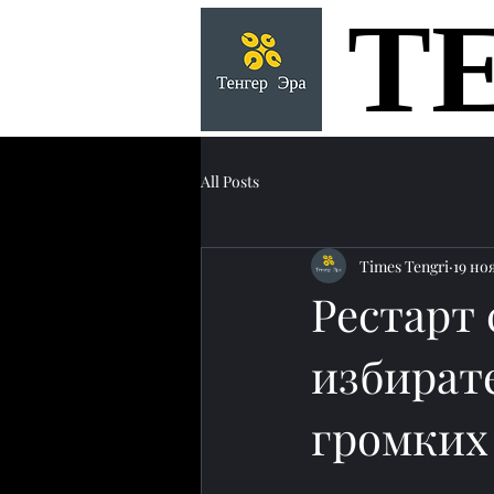
Т
Т
All Posts
Times Tengri
19 ноя
Рестарт 
избират
громких