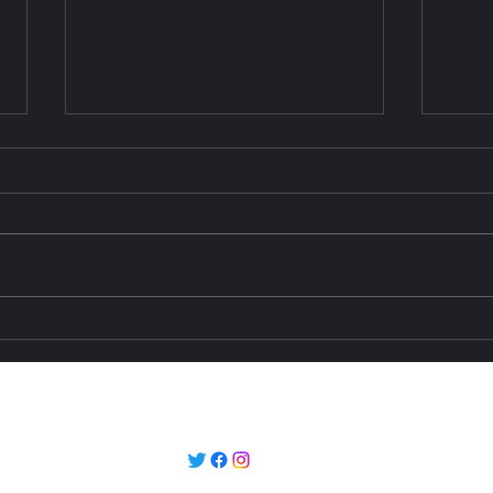
Масштабная
Паш
реконструкция дорог Баку:
утве
городская модернизация и
мин
региональная
тру
timestengri@gmail.com
транспортная
курс
инфраструктура