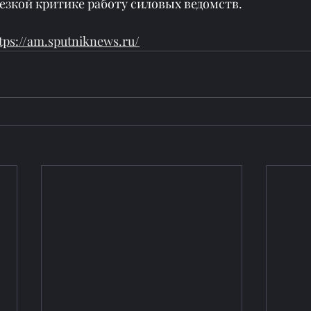
езкой критике работу силовых ведомств.
tps://am.sputniknews.ru/