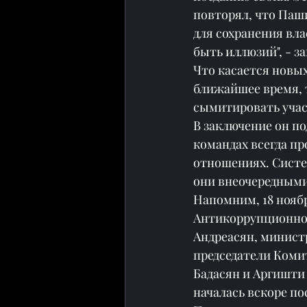
повторял, что Паш
для сохранения влас
быть иллюзий", - з
Что касается новых
ближайшее время, т
сымитировать учас
В заключение он по
командах всегда пр
отношениях. Систем
они внеочередными
Напомним, 18 ноябр
Антикоррупционног
Андреасян, минист
председатели Коми
Бадасян и Аргишти 
началась вскоре по