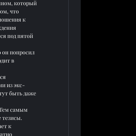
яном, который 
ом, что 
ношения к 
ждения 
ся под пятой 
 он попросил 
дит в 
ся 
ми из экс-
гут быть даже 
 Тем самым 
 тезисы. 
ет к 
атно 