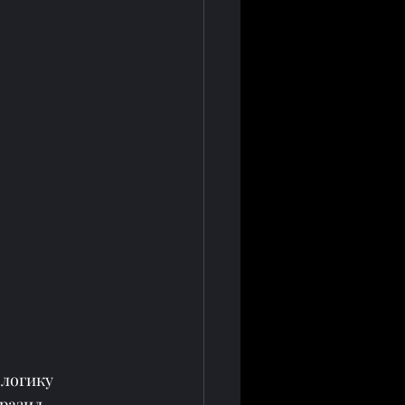
логику 
разил 