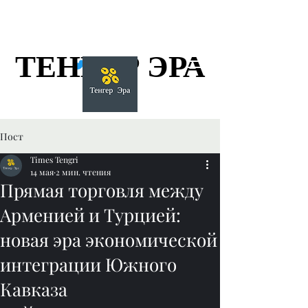
ТЕНГЕР ЭРА
ТЕНГЕР ЭРА
Пост
Times Tengri
14 мая
2 мин. чтения
Прямая торговля между
Арменией и Турцией:
новая эра экономической
интеграции Южного
Кавказа