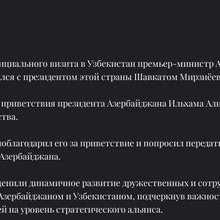
фициального визита в Узбекистан премьер-министр 
ился с президентом этой страны Шавкатом Мирзиёе
 приветствия президента Азербайджана Ильхама Али
ства.
благодарил его за приветствие и попросил передать
 Азербайджана.
енили динамичное развитие дружественных и сотру
зербайджаном и Узбекистаном, подчеркнув важност
й на уровень стратегического альянса.