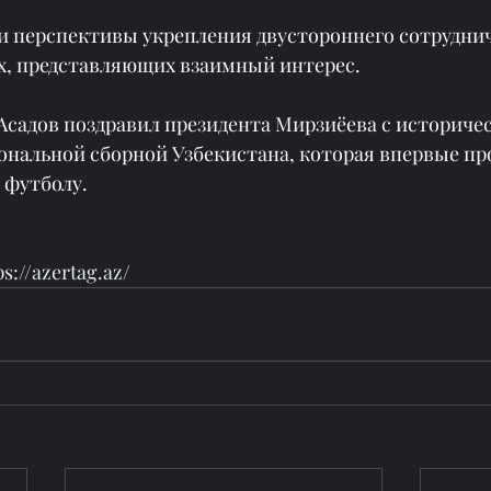
и перспективы укрепления двустороннего сотруднич
х, представляющих взаимный интерес.
садов поздравил президента Мирзиёева с историче
нальной сборной Узбекистана, которая впервые про
 футболу.
ps://azertag.az/