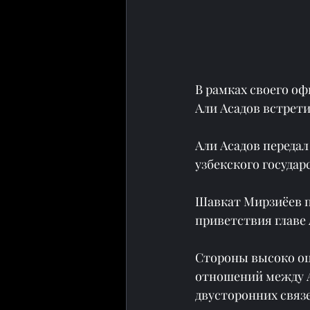
В рамках своего о
Али Асадов встрет
Али Асадов передал
узбекского государ
Шавкат Мирзиёев по
приветствия главе
Стороны высоко оц
отношений между А
двусторонних связе