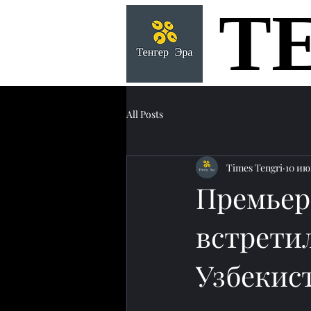
Т
Т
All Posts
Times Tengri
10 ию
Премьер
встрети
Узбекис