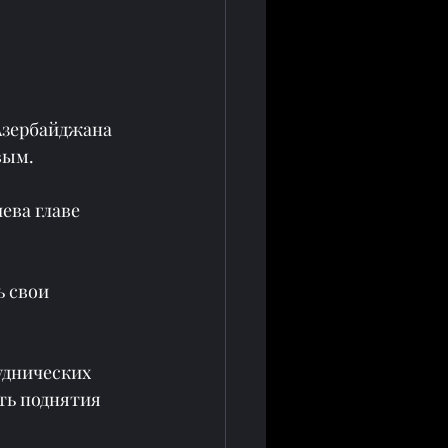
Азербайджана 
вым.
ева главе 
 свои 
днических 
ь поднятия 