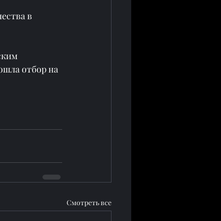
ества в 
ским 
шла отбор на 
Смотреть все