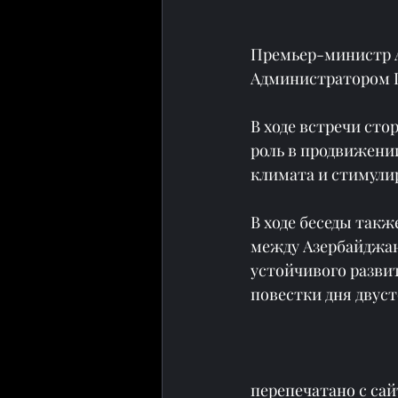
Премьер-министр А
Администратором 
В ходе встречи сто
роль в продвижени
климата и стимули
В ходе беседы так
между Азербайджан
устойчивого развит
повестки дня двус
перепечатано с сай