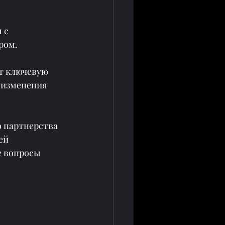
 с 
ром.
т ключевую 
 изменения 
 партнерства 
ей 
е вопросы 