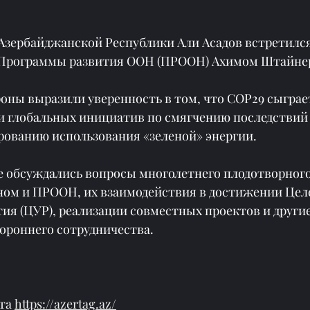
зербайджанской Республики Али Асадов встретился
Программы развития ООН (ПРООН) Ахимом Штайне
роны выразили уверенность в том, что COP29 сыграе
и глобальных инициатив по смягчению последствий
рованию использования «зеленой» энергии.
же обсуждались вопросы многолетнего плодотворного
ом и ПРООН, их взаимодействия в достижении Цел
ия (ЦУР), реализации совместных проектов и други
тороннего сотрудничества.
та 
https://azertag.az/