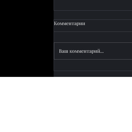
Комментарии
Ваш комментарий...
Масштабная
реконструкция дорог Баку:
городская модернизация и
региональная
транспортная
инфраструктура