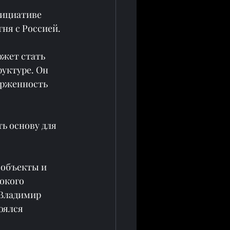
ициативе 
ня с Россией.
жет стать 
уктуре. Он 
ерженность 
ь основу для 
 объекты и 
окого 
 Владимир 
оялся 