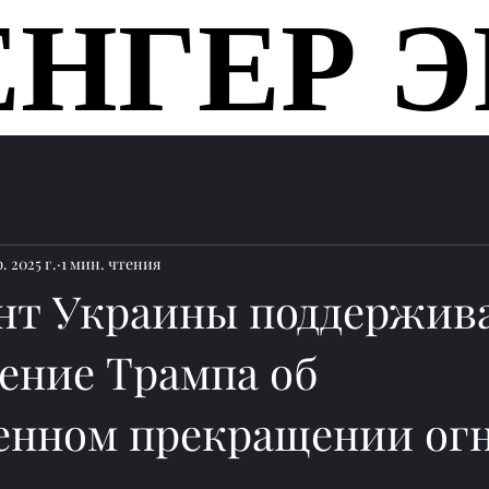
ЕНГЕР Э
ЕНГЕР Э
Главная
. 2025 г.
1 мин. чтения
нт Украины поддержив
ение Трампа об
енном прекращении огн