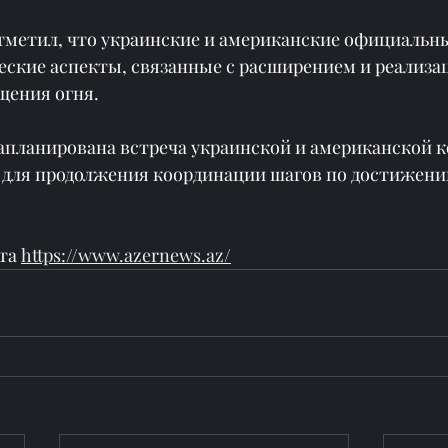
тметил, что украинские и американские официальны
еские аспекты, связанные с расширением и реализа
щения огня.
апланирована встреча украинской и американской к
 для продолжения координации шагов по достижени
та 
https://www.azernews.az/