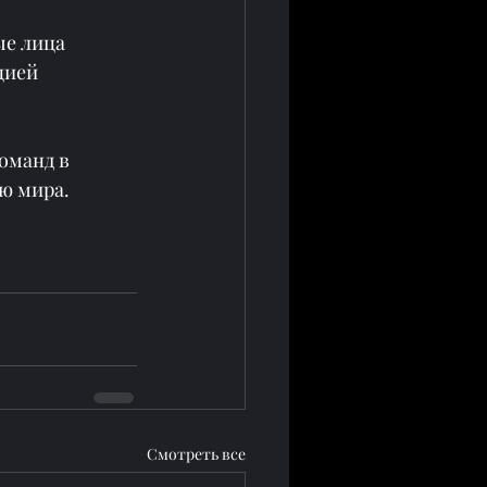
е лица 
цией 
оманд в 
ю мира.
Смотреть все