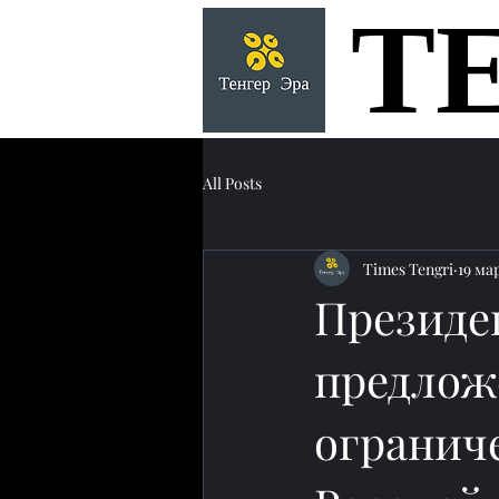
Т
Т
All Posts
Times Tengri
19 мар
Президе
предлож
огранич