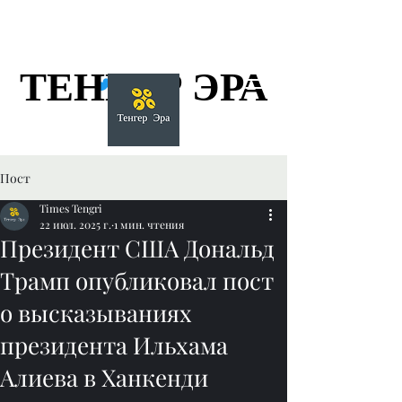
ТЕНГЕР ЭРА
ТЕНГЕР ЭРА
Пост
Times Tengri
22 июл. 2025 г.
1 мин. чтения
Президент США Дональд
Трамп опубликовал пост
о высказываниях
президента Ильхама
Алиева в Ханкенди