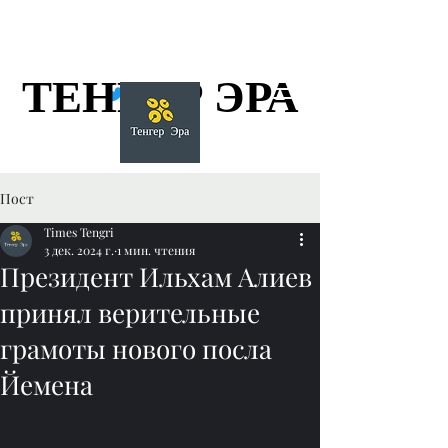
ТЕНГЕР ЭРА
ТЕНГЕР ЭРА
Пост
Times Tengri
3 дек. 2024 г.
1 мин. чтения
Президент Ильхам Алиев
принял верительные
грамоты нового посла
Йемена