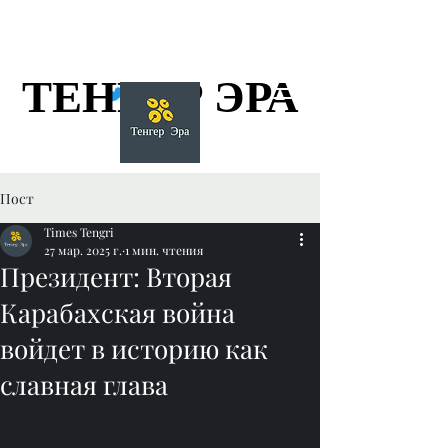
ТЕНГЕР ЭРА
ТЕНГЕР ЭРА
Пост
Times Tengri
27 мар. 2025 г.
1 мин. чтения
Президент: Вторая
Карабахская война
войдет в историю как
славная глава