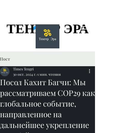
ТЕНГЕР ЭРА
ТЕНГЕР ЭРА
Пост
Times Tengri
30 окт. 2024 г.
1 мин. чтения
Посол Кахит Багчи: Мы
рассматриваем COP29 как
глобальное событие,
направленное на
дальнейшее укрепление