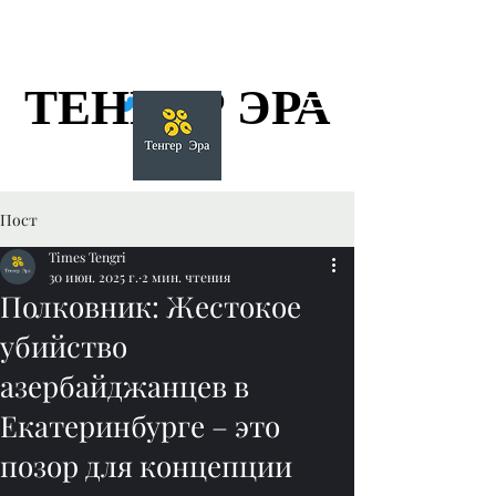
ТЕНГЕР ЭРА
ТЕНГЕР ЭРА
Пост
Times Tengri
30 июн. 2025 г.
2 мин. чтения
Полковник: Жестокое
убийство
азербайджанцев в
Екатеринбурге – это
позор для концепции