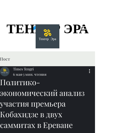
ТЕНГЕР ЭРА
ТЕНГЕР ЭРА
Пост
Times Tengri
6 мая
3 мин. чтения
Политико-
экономический анализ
участия премьера
Кобахидзе в двух
саммитах в Ереване