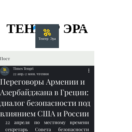
ТЕНГЕР ЭРА
ТЕНГЕР ЭРА
Пост
Times Tengri
22 апр.
2 мин. чтения
Переговоры Армении и
Азербайджана в Греции:
диалог безопасности под
влиянием США и России
22 апреля по местному времени 
секретарь Совета безопасности 