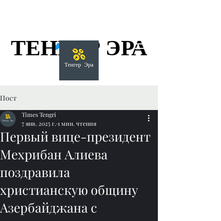
ТЕНГЕР ЭРА
ТЕНГЕР ЭРА
Пост
Times Tengri
7 янв. 2025 г.
1 мин. чтения
Первый вице-президент
Мехрибан Алиева
поздравила
христианскую общину
Азербайджана с