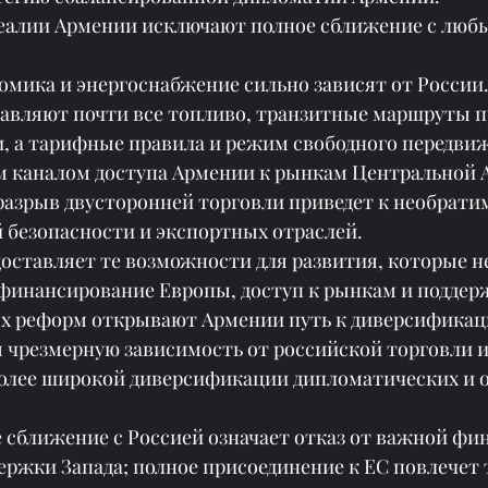
еалии Армении исключают полное сближение с любы
омика и энергоснабжение сильно зависят от России.
авляют почти все топливо, транзитные маршруты пр
, а тарифные правила и режим свободного передвиж
 каналом доступа Армении к рынкам Центральной А
разрыв двусторонней торговли приведет к необрати
й безопасности и экспортных отраслей.
оставляет те возможности для развития, которые н
 финансирование Европы, доступ к рынкам и поддер
х реформ открывают Армении путь к диверсификац
 чрезмерную зависимость от российской торговли и 
олее широкой диверсификации дипломатических и 
 сближение с Россией означает отказ от важной фи
ержки Запада; полное присоединение к ЕС повлечет