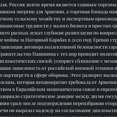
оля. Россия долгое время является главным торгов
щиком энергии для Армении, а торговая блокада нан
стному сельскому хозяйству и экспортным производ
инансовые трудности у малого бизнеса и простых г
него раскола лежат глубокие разногласия по вопрос
е войны за Нагорный Карабах в 2020 году Ереван ут
ганизации договора коллективной безопасности гар
Правительство Пашиняна с тех пор проводит полити
пломатических связей: ускоряет сближение с механ
ащая зависимость от российской военной техники и
 партнерств в сфере обороны. Этот разворот вызва
осквы, которая неоднократно требовала от Армении
твом в Евразийском экономическом союзе и европе
одорвало стратегическое доверие между двумя госу
нян сразу после подтверждения переизбрания отпра
речи он выразил надежду на согласование дипломати