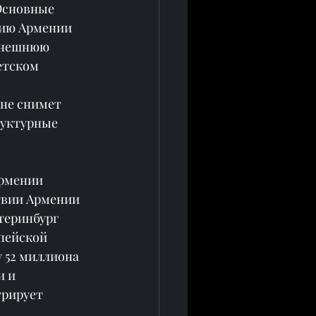
Основные 
цию Армении 
внешнюю 
етском 
не снимет 
руктурные 
Армении
твии Армении 
теринбург 
пейской 
 52 миллиона 
 и 
рирует 