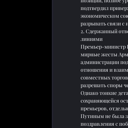
позиций, полное у
подтвердил привер
экономическом сою
разрывать связи с
2. Сдержанный отв
линиями
Премьер-министр Р
мирные жесты Арме
администрации по
отношения и взаим
совместных торговы
разрешать споры че
Однако тонкие дет
сохраняющейся ост
премьеров, отдель
Путиным не была з
поздравления с по