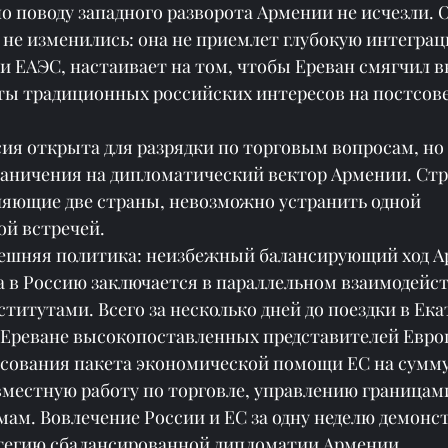
о поводу западного разворота Армении не исчезли. 
 не изменились: она не приемлет глубокую интегра
 и ЕАЭС, настаивает на том, чтобы Ереван смягчил 
ты традиционных российских интересов на постсов
ия открыта для разрядки по торговым вопросам, но 
раничения на дипломатический вектор Армении. Ст
еляющие две страны, невозможно устранить одной 
й встречей.
нешняя политика: неизбежный балансирующий ход 
а в Россию заключается в параллельном взаимодейс
титутами. Всего за несколько дней до поездки в Ека
Ереване высокопоставленных представителей Евро
асования пакета экономической помощи ЕС на сумму
вместную работу по торговле, управлению границами
ам. Вовлечение России и ЕС за одну неделю демонст
тегию сбалансированной дипломатии Армении.