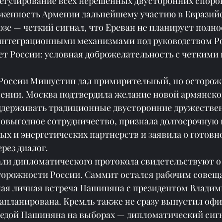
регулирование всех нерешенных двусторонних споров
женность Армении дальнейшему участию в Евразий
зе — четкий сигнал, что Ереван не планирует полно
 интеграционными механизмами под руководством Р
ет России: условная доброжелательность с четкими
оссии Мишустин дал примирительный, но осторожн
нии. Москва подтвердила желание новой армянско
ддерживать традиционные двусторонние дружестве
овыгодное сотрудничество, признала долгосрочную 
х и энергетических партнерств и заявила о готовн
рез диалог.
али дипломатического протокола свидетельствуют о
орожности России. Саммит остался рабочим совещ
ная личная встреча Пашиняна с президентом Владим
апланирована. Кремль также не сразу выпустил оф
бедой Пашиняна на выборах — дипломатический сигн