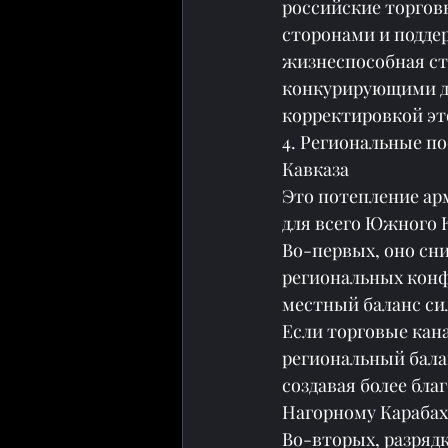
российские торговы
сторонами и подде
жизнеспособная ст
конкурирующими де
корректировкой это
4. Региональные п
Кавказа
Это потепление ар
для всего Южного 
Во-первых, оно сн
региональных конф
местный баланс си
Если торговые кана
региональный бала
создавая более бла
Нагорному Карабах
Во-вторых, разрядк