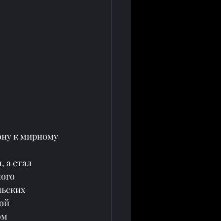
ну к мирному 
 а стал 
ого 
ьских 
ой 
ом 