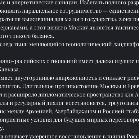
е и энергетические санкции. Избегать полного разр
рживать параллельное сотрудничество — единственн
ратегия выживания для малого государства, зажато
ржавами, а этот визит в Москву является тактичес
го тонкого баланса.
оследствия: меняющийся геополитический ландшаф
мяно-российских отношений имеет далеко идущие п
Кавказа.
имает двустороннюю напряженность и снижает риск
ликтов. Длительное противостояние Москвы и Ерев
л и расширяло дипломатическое пространство для А
лы и регулярный диалог восстановятся, треугольны
нс между Арменией, Азербайджаном и Россией стаби
гоприятные условия для будущих мирных переговоро
у.
а означает умеренное восстановление влияния Росс