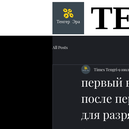
Т
Т
All Posts
Times Tengri
9 июл
первый 
после п
для раз