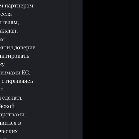
ым партнером 
есла 
ителям, 
раждан.
ам 
ратил доверие 
антировать 
ку 
измами ЕС, 
 открываясь 
л 
 сделать 
йской 
дарствами.
вился в 
ческих 