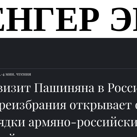
ЕНГЕР Э
ЕНГЕР Э
Главная
.
4 мин. чтения
визит Пашиняна в Росс
ереизбрания открывает 
рядки армяно-российск