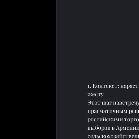
1. Контекст: нара
жесту
Этот шаг навстречу
прагматичным реше
российскими торго
выборов в Армении
сельскохозяйственн