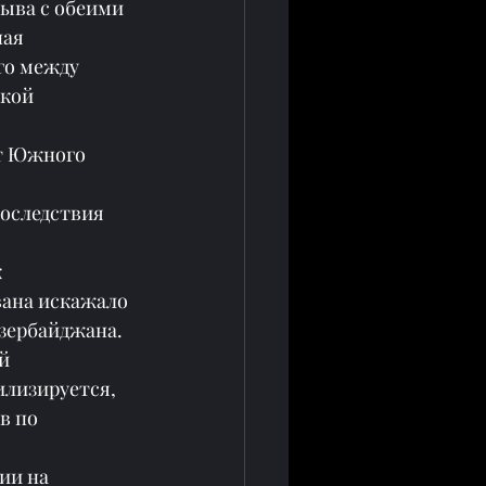
ыва с обеими 
ая 
го между 
кой 
т Южного 
оследствия 
 
ана искажало 
зербайджана. 
й 
лизируется, 
в по 
ии на 