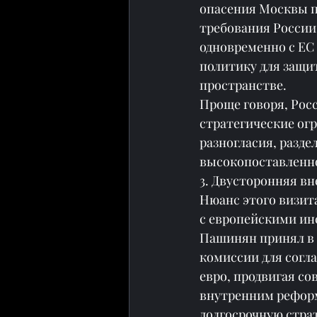
опасения Москвы п
требования России
одновременно с ЕС
политику для защи
пространстве.
Проще говоря, Росс
стратегические ог
разногласия, разд
высокопоставленно
3. Двусторонняя в
Нюанс этого визит
с европейскими инс
Пашинян принял в 
комиссии для согл
евро, продвигая со
внутренним реформ
долгосрочную стра