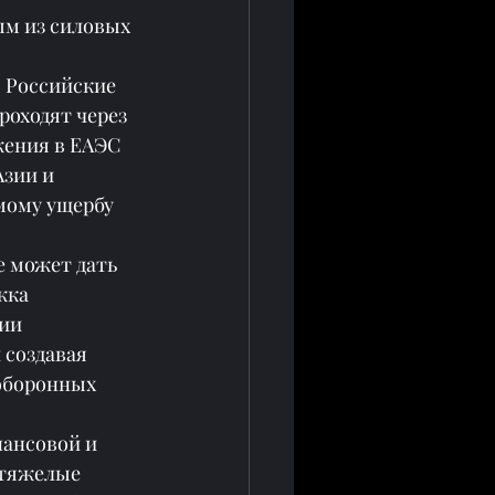
м из силовых 
 Российские 
оходят через 
ения в ЕАЭС 
зии и 
мому ущербу 
е может дать 
жка 
ии 
создавая 
оборонных 
нансовой и 
 тяжелые 