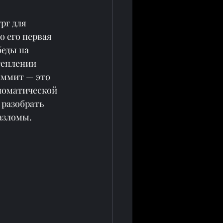
г для 
 его первая 
еды на 
теплении 
аммит — это 
ломатической 
разобрать 
азломы.