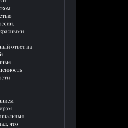
 и 
ском 
стью 
оссии.
 красными 
ый ответ на 
й 
нные 
ценность 
ости 
 
анием 
иром 
ициальные 
ал, что 