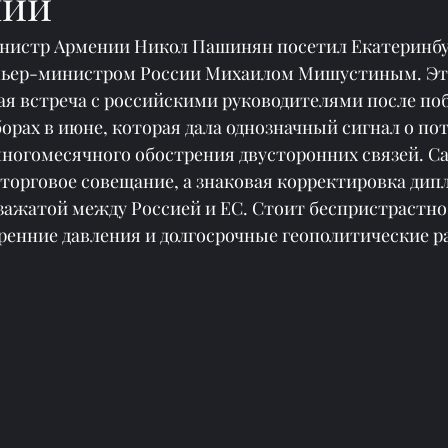
ний
нистр Армении Никол Пашинян посетил Екатеринбур
мьер-министром России Михаилом Мишустиным. Это
я встреча с российскими руководителями после поб
рах в июне, которая дала однозначный сигнал о по
ногомесячного обострения двусторонних связей. С
 торговое совещание, а знаковая корректировка дип
зажатой между Россией и ЕС. Стоит беспристрастно 
ренние давления и долгосрочные геополитические р