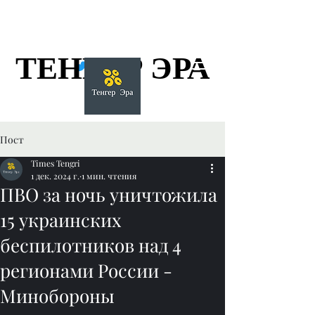
ТЕНГЕР ЭРА
ТЕНГЕР ЭРА
Пост
Times Tengri
1 дек. 2024 г.
1 мин. чтения
ПВО за ночь уничтожила
15 украинских
беспилотников над 4
регионами России -
Минобороны