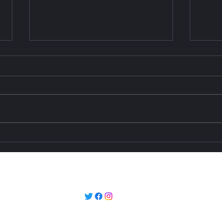
Сокращение времени
Мас
прохождения границы:
реко
железнодорожная
горо
модернизация
реги
timestengri@gmail.com
Азербайджана и Грузии
тра
изменяет облик Среднего
инф
коридора