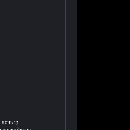
ночь 13 
 российское 