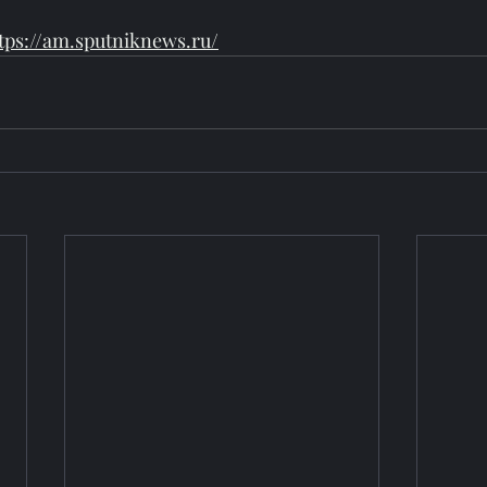
tps://am.sputniknews.ru/