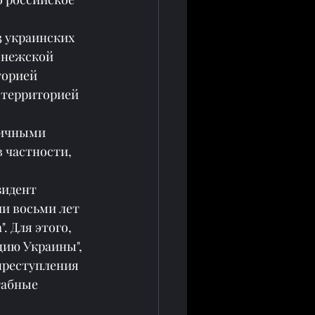
 украинских 
онежской 
торией 
 территорией 
личными 
 частности, 
зидент 
и восьми лет 
 Для этого, 
цию Украины", 
преступления 
табные 