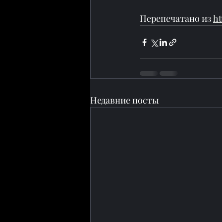
Перепечатано из 
ht
Недавние посты