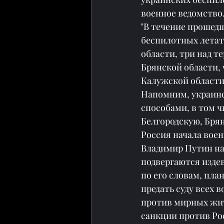
военное ведомство
"В течение прошед
беспилотных летат
области, три над т
Брянской области, 
Калужской области"
Напомним, украинс
способами, в том 
Белгородскую, Бря
Россия начала воен
Владимир Путин на
подвергаются издев
по его словам, пл
предать суду всех 
против мирных жит
санкции против Ро