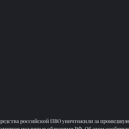
средства российской ПВО уничтожили за прошедшую 
отников над пятью областями РФ. Об этом сообщило