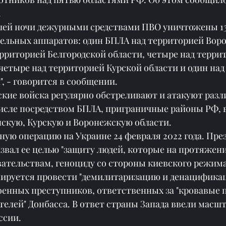
.
шей ночи дежурными средствами ПВО уничтожены 13
ельных аппаратов: один БПЛА над территорией Вор
ерриторией Белгородской области, четыре над терри
четыре над территорией Курской области и один над
, - говорится в сообщении.
кие войска регулярно обстреливают и атакуют раз
числе посредством БПЛА, приграничные районы РФ, в
нскую, Курскую и Воронежскую области.
ную операцию на Украине 24 февраля 2022 года. Пре
звал ее целью "защиту людей, которые на протяжени
ательствам, геноциду со стороны киевского режима".
анируется провести "демилитаризацию и денацифика
военных преступников, ответственных за "кровавые 
елей" Донбасса. В ответ страны Запада ввели масш
ссии.