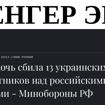
ЕНГЕР Э
ЕНГЕР Э
Главная
 2025 г.
1 мин. чтения
очь сбила 13 украински
тников над российским
ми - Минобороны РФ