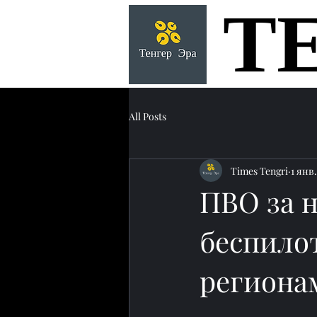
Т
Т
All Posts
Times Tengri
1 янв.
ПВО за н
беспило
региона