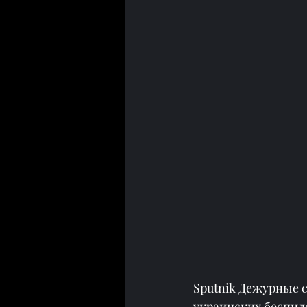
Sputnik Дежурные 
украинских беспил