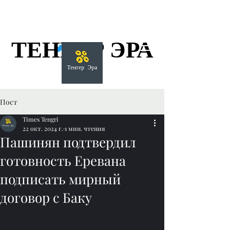
ТЕНГЕР ЭРА
ТЕНГЕР ЭРА
Пост
Times Tengri
22 окт. 2024 г.
1 мин. чтения
Пашинян подтвердил
готовность Еревана
подписать мирный
договор с Баку