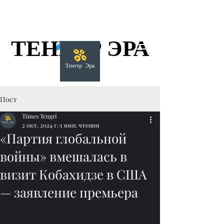
ТЕНГЕР ЭРА
ТЕНГЕР ЭРА
Пост
Times Tengri
2 окт. 2024 г.
1 мин. чтения
«Партия глобальной
войны» вмешалась в
визит Кобахидзе в США
— заявление премьера