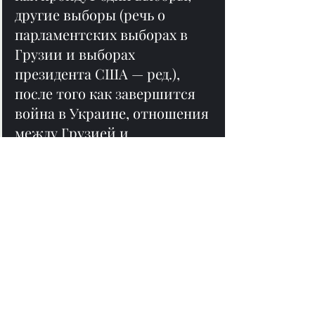
другие выборы (речь о 
парламентских выборах в 
Грузии и выборах 
президента США — ред.), 
после того как завершится 
война в Украине, отношения 
между Грузией и 
Соединенными Штатами 
Америки будут качественно 
перезагружены.», — 
подчеркнул Кобахидзе.
Перепечатано из 
newsgeorgia.ge