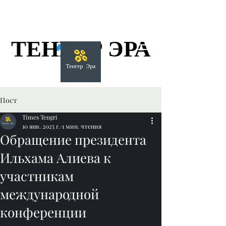
ТЕНГЕР ЭРА
ТЕНГЕР ЭРА
Пост
Times Tengri
10 янв. 2025 г.
1 мин. чтения
Обращение президента
Ильхама Алиева к
участникам
международной
конференции