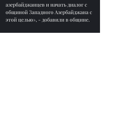
азербайджанцев и начать диалог с 
общиной Западного Азербайджана с 
этой целью», - добавили в общине.
перепечатано с сайта 
https://azertag.az/
Недавние посты
Смотреть все