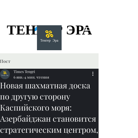
ТЕНГЕР ЭРА
ТЕНГЕР ЭРА
Пост
Times Tengri
6 янв.
4 мин. чтения
Новая шахматная доска
по другую сторону
Каспийского моря:
Азербайджан становится
стратегическим центром,