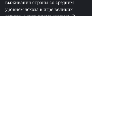
выживания страны со средним 
уровнем дохода в игре великих 
держав. Алиев прямо заявил: «В 
современном мире нет 
международного права. Всем следует 
забыть об этом. Сейчас есть только 
сила, сотрудничество, союзы и 
взаимная поддержка».
Это прагматическое 
дипломатическое мышление 
отражает четкое понимание 
Азербайджаном реалий 
международной политики. Будучи 
богатой ресурсами страной, 
расположенной в сложной 
геополитической обстановке, 
Азербайджану необходимо 
поддерживать баланс между 