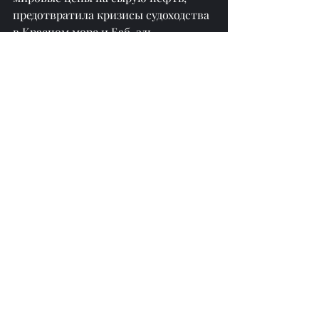
предотвратила кризисы судоходства 
в Красном море и Баб-эль-
Мандебском проливе, обеспечив 
стабильность глобальных 
энергетических и товарных цепочек 
поставок. Временное мирное окно 
также позволяет Ливану начать 
послевоенное восстановление, 
возродить приграничную торговлю, 
туризм и другие гражданские 
отрасли, смягчить острый 
гуманитарный кризис и поддержать 
внешнеторговые и логистические 
сектора стран Ближнего Востока. 
Тем не менее все экономические 
преимущества основаны на 
временной стабильности. При 
возобновлении военных действий 