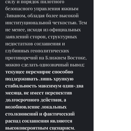
силу и порядок пилотного 
безопасного управления южным 
Ливаном, обладая более высокой 
институциональной четкостью. Тем 
не менее, исходя из официальных 
заявлений сторон, структурных 
недостатков соглашения и 
глубинных геополитических 
противоречий на Ближнем Востоке, 
можно сделать однозначный вывод: 
текущее перемирие способно 
поддерживать лишь хрупкую 
стабильность максимум один-два 
месяца, не имеет перспектив 
долгосрочного действия, а 
возобновление локальных 
столкновений и фактический 
распад соглашения являются 
высоковероятным сценарием
.