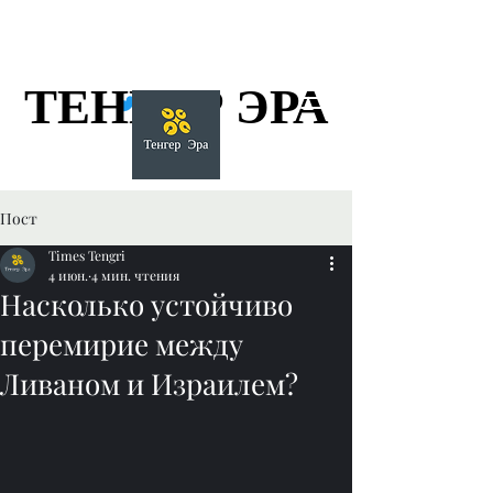
ТЕНГЕР ЭРА
ТЕНГЕР ЭРА
Пост
Times Tengri
4 июн.
4 мин. чтения
Насколько устойчиво
перемирие между
Ливаном и Израилем?