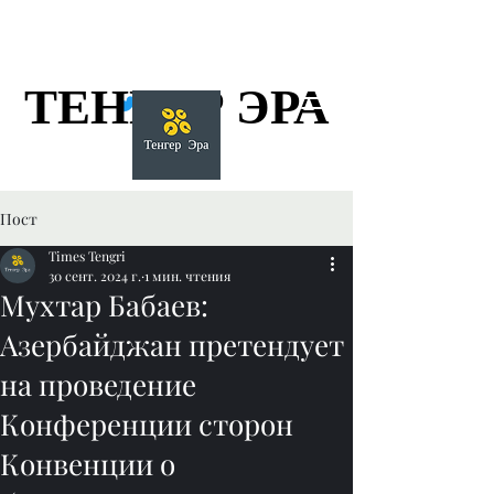
ТЕНГЕР ЭРА
ТЕНГЕР ЭРА
Пост
Times Tengri
30 сент. 2024 г.
1 мин. чтения
Мухтар Бабаев:
Азербайджан претендует
на проведение
Конференции сторон
Конвенции о