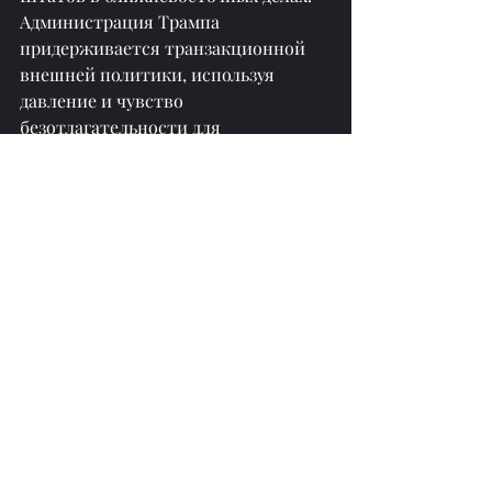
Администрация Трампа 
придерживается транзакционной 
внешней политики, используя 
давление и чувство 
безотлагательности для 
достижения соглашения.
По сравнению с соглашениями 
Осло, новое мирное видение 
стремится к более прагматичному 
подходу: достижение управления и 
восстановления в секторе Газа, 
зачистка от боевиков, ранее 
контролировавших этот район, и 
принуждение израильтян и 
палестинцев признать, что 
сосуществование приносит пользу, 
а не взаимное уничтожение.