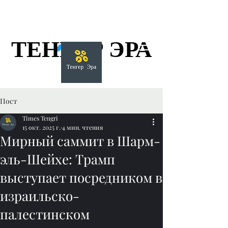
ТЕНГЕР ЭРА
ТЕНГЕР ЭРА
Пост
Times Tengri
15 окт. 2025 г.
4 мин. чтения
Мирный саммит в Шарм-
эль-Шейхе: Трамп
выступает посредником в
израильско-
палестинском