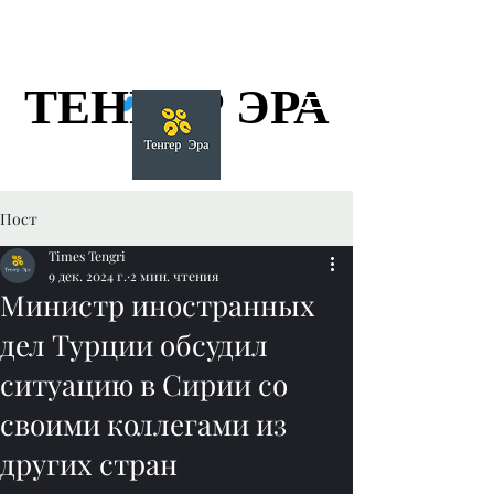
ТЕНГЕР ЭРА
ТЕНГЕР ЭРА
Пост
Times Tengri
9 дек. 2024 г.
2 мин. чтения
Министр иностранных
дел Турции обсудил
ситуацию в Сирии со
своими коллегами из
других стран