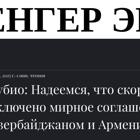
ЕНГЕР Э
ЕНГЕР Э
Главная
 2025 г.
1 мин. чтения
био: Надеемся, что ско
аключено мирное согла
зербайджаном и Армен