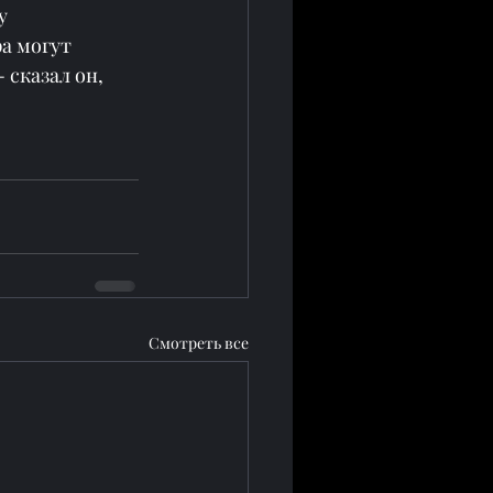
у 
а могут 
 сказал он, 
Смотреть все