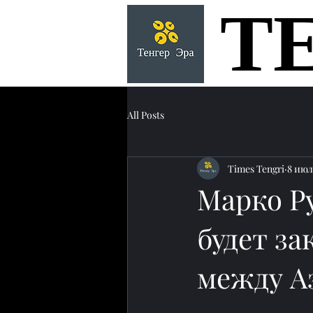
Т
Т
All Posts
Times Tengri
8 июл.
Марко Ру
будет з
между А