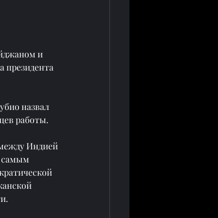
йджаном и 
а президента 
убио назвал 
цев работы.
между Индией 
 самым 
кратической 
канской 
и.