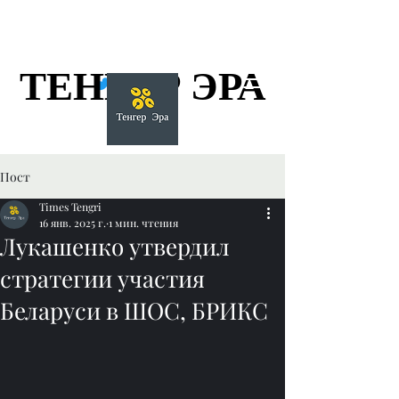
ТЕНГЕР ЭРА
ТЕНГЕР ЭРА
Пост
Times Tengri
16 янв. 2025 г.
1 мин. чтения
Лукашенко утвердил
стратегии участия
Беларуси в ШОС, БРИКС