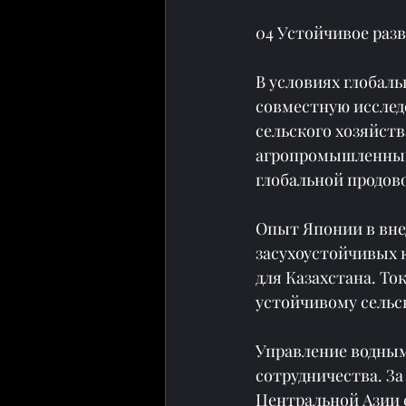
04 Устойчивое разв
В условиях глобал
совместную исслед
сельского хозяйст
агропромышленными
глобальной продов
Опыт Японии в вне
засухоустойчивых 
для Казахстана. То
устойчивому сельск
Управление водным
сотрудничества. За
Центральной Азии с