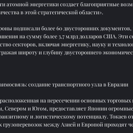
сти атомной энергетики создает благоприятные возм
чества в этой стратегической области».
роны подписали более 60 двусторонних документов,
шения на сумму более 3,7 млрд долларов США. Эти 
во секторов, включая энергетику, науку и технолог
тражая широту и глубину двустороннего экономичес
аимосвязь: создание транспортного узла в Евразии
 расположенная на пересечении основных торговых 
м, Севером и Югом, предоставляет Японии огромны
ранзитному и логистическому потенциалу. Токаев от
 грузоперевозок между Азией и Европой проходят че