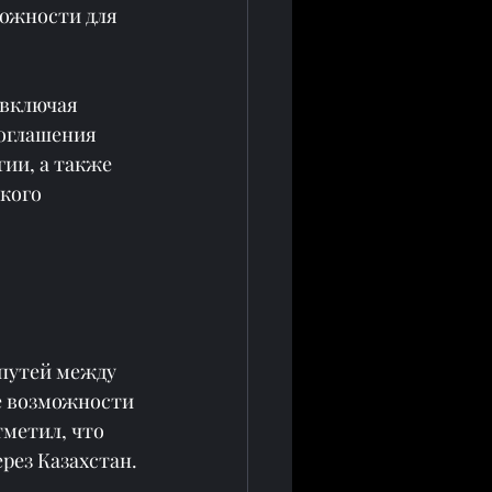
ожности для 
 включая 
соглашения 
ии, а также 
кого 
путей между 
е возможности 
метил, что 
рез Казахстан.