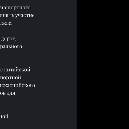
анспортного 
инять участие 
ежье.
дорог, 
рального 
с китайской 
спортной 
нскаспийского 
ов для 
ной 