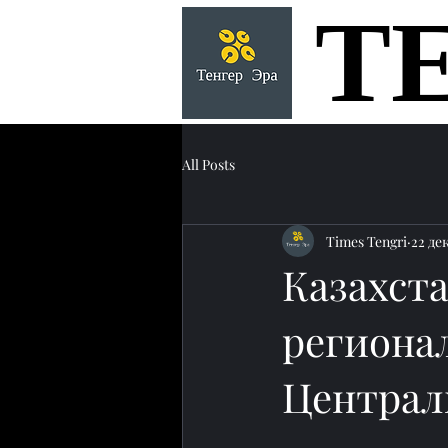
Т
Т
All Posts
Times Tengri
22 дек
Казахста
региона
Централ