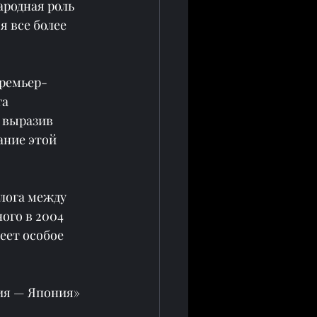
родная роль 
 все более 
премьер-
а 
 выразив 
ние этой 
лога между 
го в 2004 
еет особое 
ия — Япония»