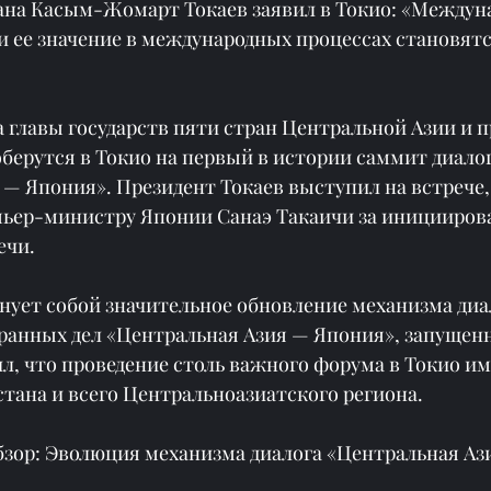
ана Касым-Жомарт Токаев заявил в Токио: «Междуна
 ее значение в международных процессах становятся
да главы государств пяти стран Центральной Азии и 
берутся в Токио на первый в истории саммит диалог
 — Япония». Президент Токаев выступил на встрече,
мьер-министру Японии Санаэ Такаичи за инициирова
ечи.
нует собой значительное обновление механизма диа
анных дел «Центральная Азия — Япония», запущенно
ил, что проведение столь важного форума в Токио им
стана и всего Центральноазиатского региона.
бзор: Эволюция механизма диалога «Центральная Аз