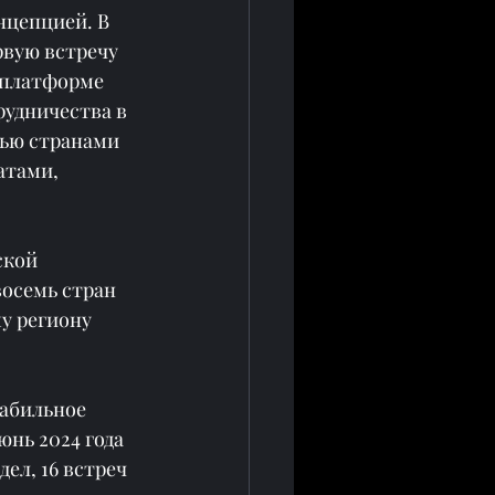
нцепцией. В 
рвую встречу 
 платформе 
удничества в 
тью странами 
тами, 
ской 
осемь стран 
у региону 
абильное 
нь 2024 года 
ел, 16 встреч 