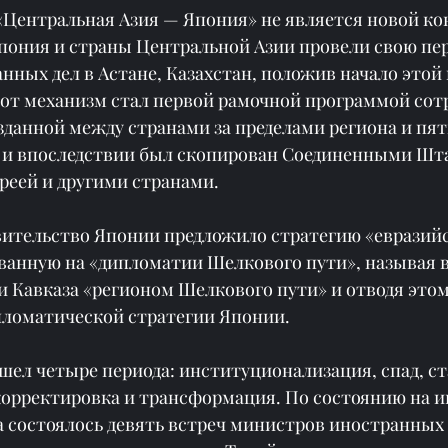
«Центральная Азия — Япония» не является новой ко
Япония и страны Центральной Азии провели свою пе
нных дел в Астане, Казахстан, положив начало этой
тот механизм стал первой рамочной программой сотр
зданной между странами за пределами региона и пя
 и впоследствии был скопирован Соединенными Шта
еей и другими странами.
авительство Японии предложило стратегию «евразий
ванную на «дипломатии Шелкового пути», называя в
и Кавказа «регионом Шелкового пути» и отводя этом
пломатической стратегии Японии.
шел четыре периода: институционализация, спад, ст
корректировка и трансформация. По состоянию на ию
 состоялось девять встреч министров иностранных д