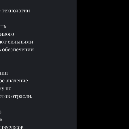
е технологии
ть 
ивого 
ают сильными 
 обеспечении 
нии 
е значение 
у по 
ртов отрасли.
 
в 
 ресурсов 