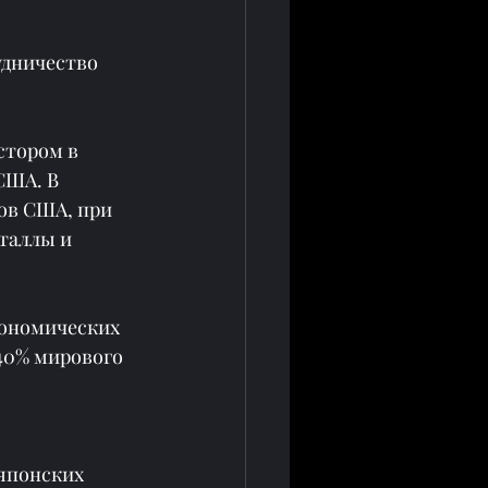
удничество 
стором в 
США. В 
ов США, при 
таллы и 
кономических 
40% мирового 
японских 