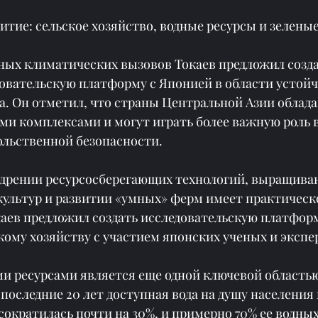
итие: сельское хозяйство, водные ресурсы и зелены
ьных климатических вызовов Токаев предложил созда
овательскую платформу с Японией в области устойч
ва. Он отметил, что страны Центральной Азии облад
 комплексами и могут играть более важную роль в
ольственной безопасности.
дрении ресурсосберегающих технологий, выращива
культур и развитии «умных» ферм имеет практическо
каев предложил создать исследовательскую платформ
ому хозяйству с участием японских ученых и экспе
и ресурсами является еще одной ключевой областью
 последние 20 лет доступная вода на душу населения 
ократилась почти на 30%, и примерно 70% ее водных