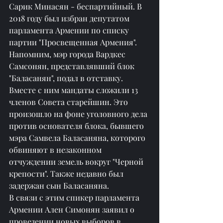
Сарик Минасян - беспартийный. В 
2018 году был избран депутатом 
парламента Армении по списку 
партии "Просвещенная Армения".
Напомним, мэр города Вардкес 
Самсонян, представлявший блок 
"Баласанян", подал в отставку. 
Вместе с ним мандаты сложили 13 
членов Совета старейшин. Это 
произошло на фоне уголовного дела 
против основателя блока, бывшего 
мэра Самвела Баласаняна, которого 
обвиняют в незаконном 
отчуждении земель вокруг "Черной 
крепости". Также недавно был 
задержан сын Баласаняна.
В связи с этим спикер парламента 
Армении Ален Симонян заявил о 
проведении новых выборов в 