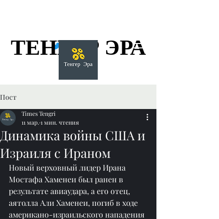
ТЕНГЕР ЭРА
ТЕНГЕР ЭРА
Пост
Times Tengri
11 мар.
1 мин. чтения
Динамика войны США и
Израиля с Ираном
Новый верховный лидер Ирана 
Мостафа Хаменеи был ранен в 
результате авиаудара, а его отец, 
аятолла Али Хаменеи, погиб в ходе 
американо-израильского нападения 