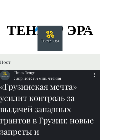
ТЕНГЕР ЭРА
ТЕНГЕР ЭРА
Пост
Times Tengri
7 апр. 2025 г.
1 мин. чтения
«Грузинская мечта»
усилит контроль за
выдачей западных
грантов в Грузии: новые
запреты и