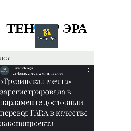
ТЕНГЕР ЭРА
ТЕНГЕР ЭРА
Пост
Times Tengri
24 февр. 2025 г.
2 мин. чтения
«Грузинская мечта»
зарегистрировала в
парламенте дословный
перевод FARA в качестве
законопроекта