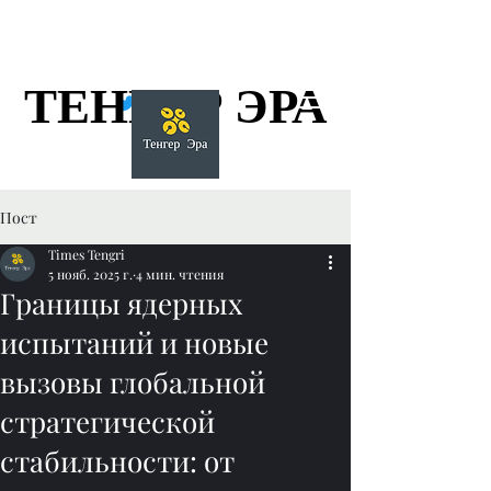
ТЕНГЕР ЭРА
ТЕНГЕР ЭРА
Пост
Times Tengri
5 нояб. 2025 г.
4 мин. чтения
Границы ядерных
испытаний и новые
вызовы глобальной
стратегической
стабильности: от