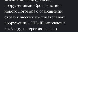
вооружениями: Срок действия 
нового Договора о сокращении 
стратегических наступательных 
вооружений (СНВ-III) истекает в 
2026 году, и переговоры о его 
продлении уже сейчас затруднены. 
Споры вокруг ядерных испытаний 
могут полностью закрыть окно для 
диалога, погрузив мир в период без 
ограничений, накладываемых 
договором о контроле над ядерными 
вооружениями.
VI. Будущие тенденции и ключевые 
переменные
1. Определённость политики США: 
Превращатся ли заявления Трампа 