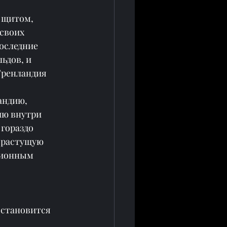
 щитом, 
своих 
оследние 
ьдов, и 
Гренландия 
андию, 
ию внутри 
гораздо 
 растущую 
ционным 
 становится 