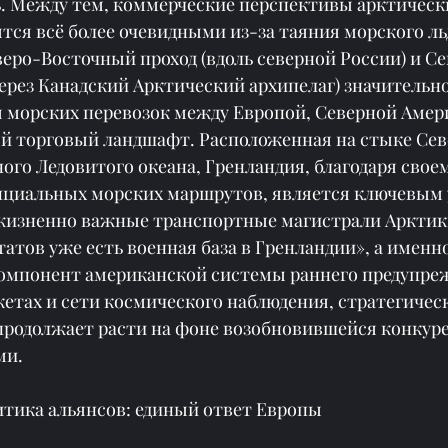
. Между тем, коммерческие перспективы арктически
ся всё более очевидными из-за таяния морского льд
еро-Восточный проход (вдоль северной России) и С
ерез Канадский Арктический архипелаг) значительно
я морских перевозок между Европой, Северной Амери
й торговый ландшафт. Расположенная на стыке Сев
ого Ледовитого океана, Гренландия, благодаря свое
циальных морских маршрутов, является ключевым 
зненно важные транспортные магистрали Арктики.
тов уже есть военная база в Гренландии», а именно
омпонент американской системы раннего предупреж
етах и ​​сети космического наблюдения, стратегичес
продолжает расти на фоне возобновившейся конкур
ми.
итика альянсов: единый ответ Европы