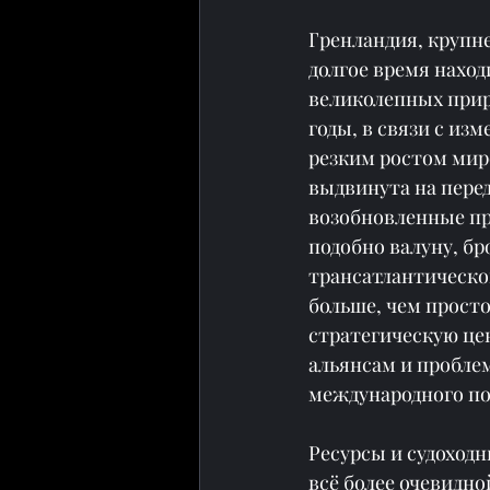
Гренландия, крупн
долгое время нахо
великолепных прир
годы, в связи с из
резким ростом мир
выдвинута на пере
возобновленные пр
подобно валуну, б
трансатлантическог
больше, чем прост
стратегическую це
альянсам и пробле
международного по
Ресурсы и судоход
всё более очевидно