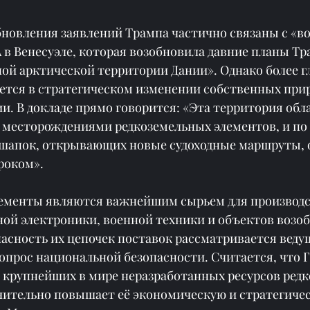
новления заявлений Трампа частично связаны с «в
в Венесуэле, которая возобновила давние планы Тр
ой арктической территории Дании». Однако более г
ется в стратегическом изменении собственных при
и. В докладе прямо говорится: «Эта территория обла
месторождениями редкоземельных элементов, и по 
шапок, открывающих новые судоходные маршруты, 
роком».
ементы являются важнейшим сырьем для производс
ой электроники, военной техники и объектов возо
пасность их цепочек поставок рассматривается вед
опрос национальной безопасности. Считается, что 
з крупнейших в мире неразработанных ресурсов ред
ачительно повышает её экономическую и стратегиче