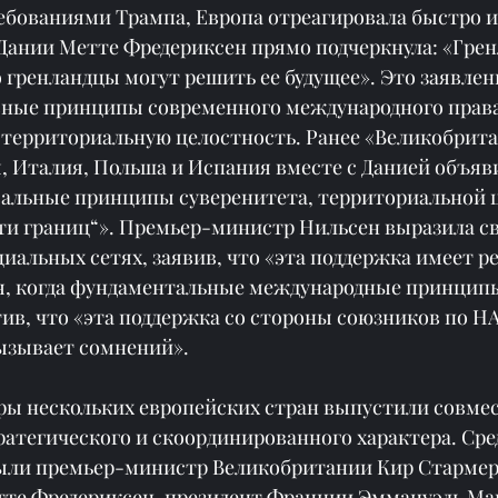
ебованиями Трампа, Европа отреагировала быстро и
ании Метте Фредериксен прямо подчеркнула: «Грен
о гренландцы могут решить ее будущее». Это заявле
вные принципы современного международного права
 территориальную целостность. Ранее «Великобрита
 Италия, Польша и Испания вместе с Данией объявил
альные принципы суверенитета, территориальной ц
и границ“». Премьер-министр Нильсен выразила с
циальных сетях, заявив, что «эта поддержка имеет 
мя, когда фундаментальные международные принципы
ив, что «эта поддержка со стороны союзников по Н
вызывает сомнений».
ры нескольких европейских стран выпустили совмес
ратегического и скоординированного характера. Сре
ыли премьер-министр Великобритании Кир Стармер
те Фредериксен, президент Франции Эммануэль Мак