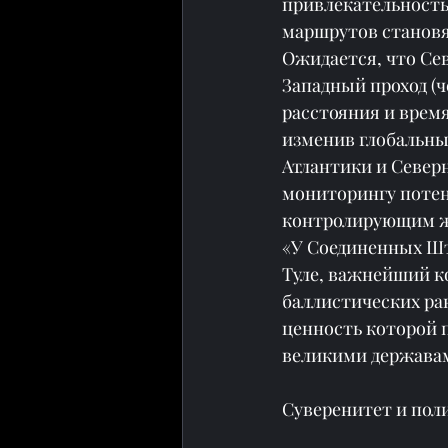
привлекательность
маршрутов становят
Ожидается, что Сев
Западный проход (ч
расстояния и врем
изменив глобальны
Атлантики и Северн
мониторингу потен
контролирующим жи
«У Соединенных Шта
Туле, важнейший к
баллистических рак
ценность которой 
великими держава
Суверенитет и пол