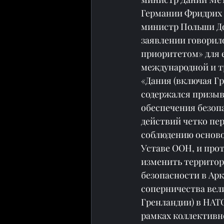
Германии Фридрих
министр Польши До
заявлении говорило
приоритетом» для 
международной и тр
«Дания (включая Г
содержался призыв
обеспечения безоп
действий четко пе
соблюдению осново
Уставе ООН, и про
изменить территор
безопасности в Арк
соперничества вели
Гренландии) в НАТ
рамках коллективн