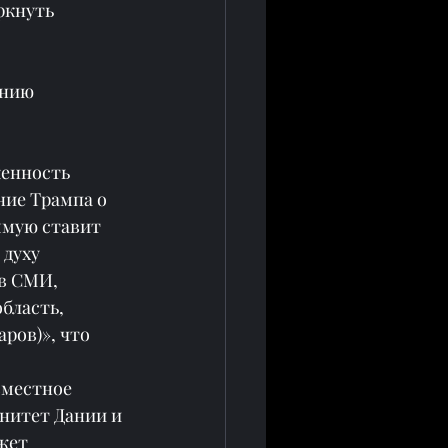
ркнуть 
ению 
енность 
ие Трампа о 
ямую ставит 
духу 
в СМИ, 
бласть, 
ров)», что 
вместное 
нитет Дании и 
жет 