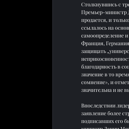
Столкнувшись с тр
Премьер-министр Д
продается, и тольк
ссылалось на осно
самоопределение и
Франция, Германия,
защищать „универс
неприкосновенност
благодарность в со
значение в то вре
сомнение», и отмет
значительна и не 
Впоследствии лиде
заявление более ст
подписавших его б
министр Дании Мет