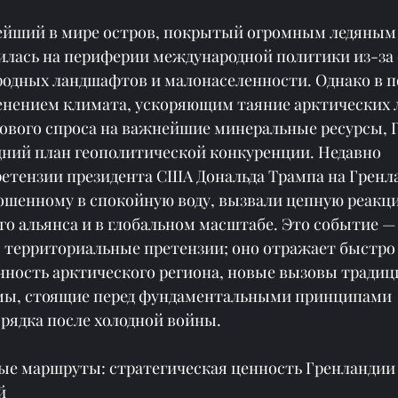
ейший в мире остров, покрытый огромным ледяным
дилась на периферии международной политики из-за 
одных ландшафтов и малонаселенности. Однако в п
менением климата, ускоряющим таяние арктических л
ового спроса на важнейшие минеральные ресурсы, 
дний план геополитической конкуренции. Недавно 
етензии президента США Дональда Трампа на Гренл
рошенному в спокойную воду, вызвали цепную реакц
о альянса и в глобальном масштабе. Это событие — 
о территориальные претензии; оно отражает быстро
нность арктического региона, новые вызовы тради
мы, стоящие перед фундаментальными принципами 
рядка после холодной войны.
ные маршруты: стратегическая ценность Гренландии
й