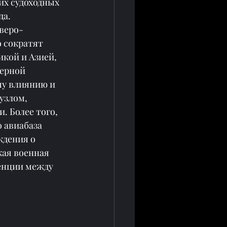
х судоходных 
а. 
еверо-
 сократят 
кой и Азией, 
ерной 
му влиянию и 
узлом, 
 Более того, 
 авиабаза 
дения о 
кая военная 
енции между 