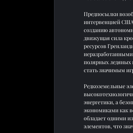
Предпосылки возоб
интервенцией США 
созданию автономн
движущая сила кро
ресурсов Гренланди
неразработанными 
полярных ледяных 
стать значимым иг
Редкоземельные эл
высокотехнологичн
энергетики, а безо
экономиками как в
обладает одними и
элементов, что зн