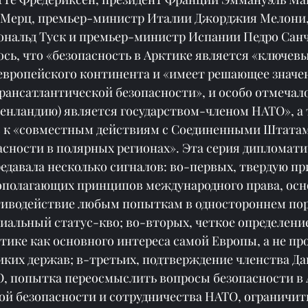
 Мерц, премьер-министр Италии Джорджия Мелони,
нальд Туск и премьер-министр Испании Педро Санче
сь, что «безопасность в Арктике является «ключев
европейского континента и «имеет решающее значен
ансатлантической безопасности», и особо отмечало
ренландию) является государством-членом НАТО», а 
 к «совместным действиям с Соединенными Штатам
асности в полярных регионах». Эта серия дипломати
редавала несколько сигналов: во-первых, твердую п
полагающих принципов международного права, осн
тиводействие любым попыткам в одностороннем пор
иальный статус-кво; во-вторых, четкое определение
тике как основного интереса самой Европы, а не про
ких держав; в-третьих, подтверждение членства Дан
О, попытка переосмыслить вопросы безопасности в 
ой безопасности и сотрудничества НАТО, ограничит