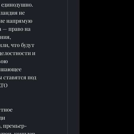
 единодушно. 
ландия не 
ние напрямую 
 — право на 
ния, 
и, что будут 
елостности и 
вою 
решающее 
 ставятся под 
АТО 
тное 
ди 
, премьер-
рон, канцлер 