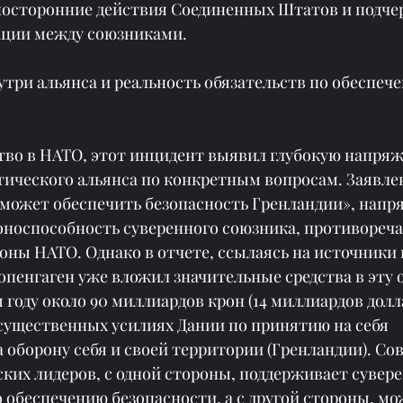
осторонние действия Соединенных Штатов и подче
ации между союзниками.
три альянса и реальность обязательств по обеспеч
тво в НАТО, этот инцидент выявил глубокую напряж
тического альянса по конкретным вопросам. Заявлен
 может обеспечить безопасность Гренландии», напр
оноспособность суверенного союзника, противореча 
оны НАТО. Однако в отчете, ссылаясь на источники 
опенгаген уже вложил значительные средства в эту о
году около 90 миллиардов крон (14 миллиардов долла
 существенных усилиях Дании по принятию на себя 
 оборону себя и своей территории (Гренландии). Со
ких лидеров, с одной стороны, поддерживает сувере
о обеспечению безопасности, а с другой стороны, мо