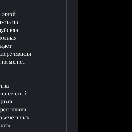
оенной 
ампа по 
лубокая 
родных 
дает 
мере таяния 
она может 
тва 
бновляемой 
ущими 
Гренландия 
коземельных 
скую 