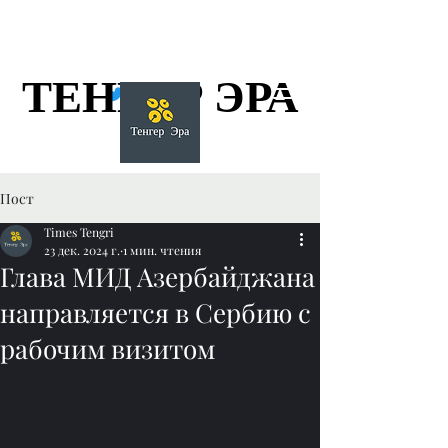
ТЕНГЕР ЭРА
ТЕНГЕР ЭРА
Пост
Times Tengri
23 дек. 2024 г.
1 мин. чтения
Глава МИД Азербайджана
направляется в Сербию с
рабочим визитом