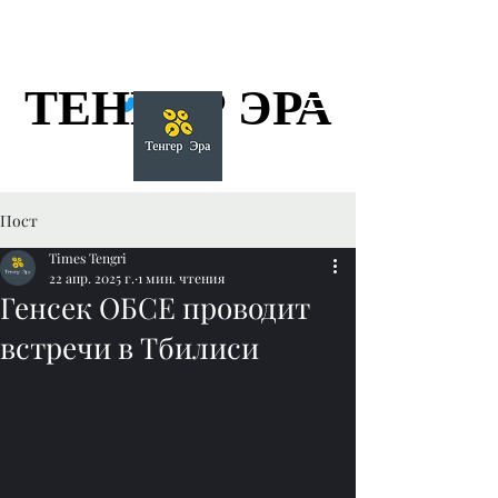
ТЕНГЕР ЭРА
ТЕНГЕР ЭРА
Пост
Times Tengri
22 апр. 2025 г.
1 мин. чтения
Генсек ОБСЕ проводит
встречи в Тбилиси