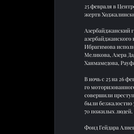
25 февраля в Цент
жертв Ходжалинског
Азербайджанский 
азербайджанского 
Ибрагимова исполн
Меликова, Азера Д
Ханмамедова, Рауф
В ночь с 25 на 26 
го моторизованног
совершили преступл
были безжалостно у
70 пожилых людей.
Фонд Гейдара Алие