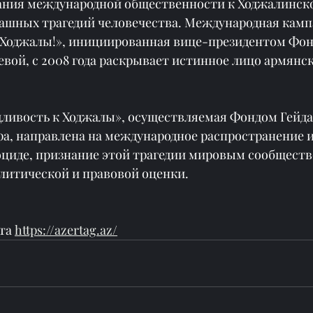
ния международной общественности к Ходжалинско
рашных трагедий человечества. Международная камп
 Ходжалы!», инициированная вице-президентом Фонд
вой, с 2008 года раскрывает истинное лицо армянск
ливость к Ходжалы», осуществляемая Фондом Гейдар
ра, направлена на международное распространение 
циде, признание этой трагедии мировым сообществ
олитической и правовой оценки.
та 
https://azertag.az/