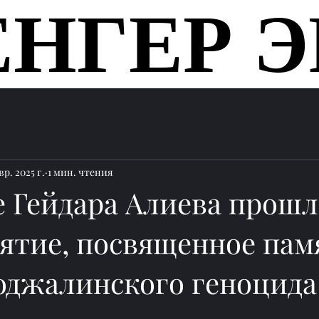
ЕНГЕР Э
ЕНГЕР Э
Главная
вр. 2025 г.
1 мин. чтения
е Гейдара Алиева прошл
ятие, посвященное пам
оджалинского геноцида