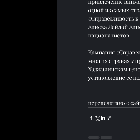
привлечение внима
одной из самых ст
«Справедливость к
Алиева Лейлой Алие
националистов.
Кампания «Справед
многих странах ми
Ходжалинском гено
установление ее п
перепечатано с сай