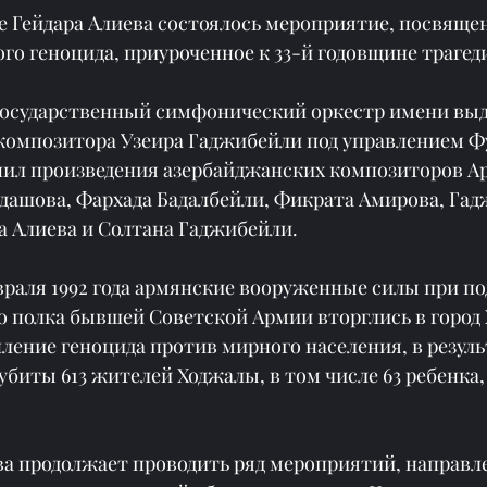
ре Гейдара Алиева состоялось мероприятие, посвяще
о геноцида, приуроченное к 33-й годовщине трагед
государственный симфонический оркестр имени вы
композитора Узеира Гаджибейли под управлением Ф
ил произведения азербайджанских композиторов А
адашова, Фархада Бадалбейли, Фикрата Амирова, Гад
а Алиева и Солтана Гаджибейли.
февраля 1992 года армянские вооруженные силы при п
о полка бывшей Советской Армии вторглись в город 
ение геноцида против мирного населения, в резуль
биты 613 жителей Ходжалы, в том числе 63 ребенка,
ва продолжает проводить ряд мероприятий, направл