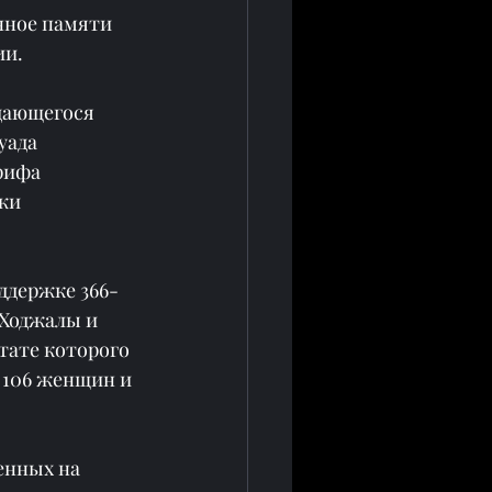
нное памяти 
ии.
дающегося 
уада 
рифа 
жи 
оддержке 366-
Ходжалы и 
тате которого 
 106 женщин и 
енных на 