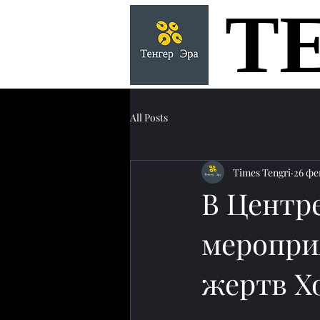
Т
Т
All Posts
Times Tengri
26 фе
В Центр
меропри
жертв Х