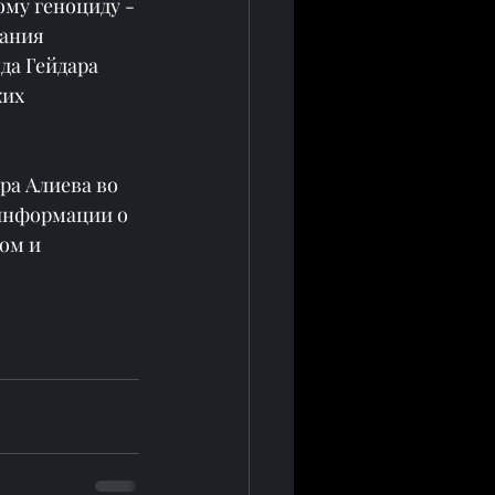
му геноциду - 
ания 
а Гейдара 
их 
а Алиева во 
информации о 
ом и 