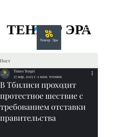
ТЕНГЕР ЭРА
ТЕНГЕР ЭРА
Пост
Times Tengri
27 апр. 2025 г.
1 мин. чтения
В Тбилиси проходит
протестное шествие с
требованием отставки
правительства