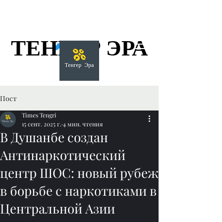
ТЕНГЕР ЭРА
ТЕНГЕР ЭРА
Пост
Times Tengri
15 сент. 2025 г.
4 мин. чтения
В Душанбе создан
Антинаркотический
центр ШОС: новый рубеж
в борьбе с наркотиками в
Центральной Азии