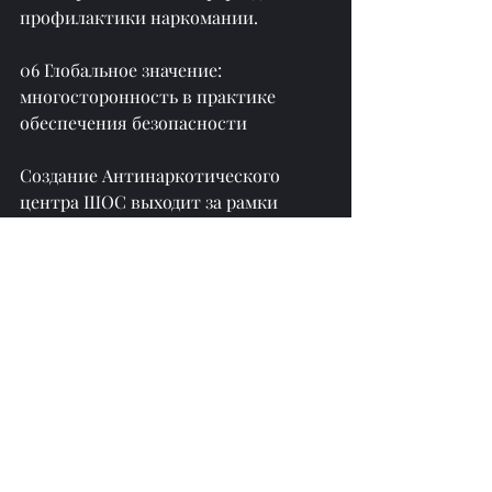
профилактики наркомании.
06 Глобальное значение: 
многосторонность в практике 
обеспечения безопасности
Создание Антинаркотического 
центра ШОС выходит за рамки 
региональных границ и имеет 
глобальное значение. Иранская 
газета Tehran Times 
прокомментировала: «В то время 
как некоторые страны по-
прежнему придерживаются 
концепции безопасности, 
основанной на принципе «узкого 
круга», ШОС, благодаря своим 
«четырём центрам», реализует 
общую, всеобъемлющую, 