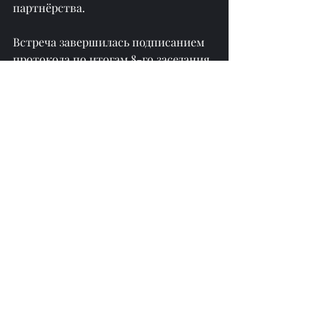
партнёрства.
Встреча завершилась подписанием 
протокола по итогам 8-го заседания 
Совместной 
межправительственной комиссии.
Перепечатано с 
https://azertag.az/
Недавние посты
Смотреть все