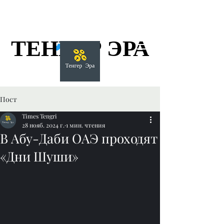
ТЕНГЕР ЭРА
ТЕНГЕР ЭРА
Пост
Times Tengri
28 нояб. 2024 г.
1 мин. чтения
В Абу-Даби ОАЭ проходят
«Дни Шуши»