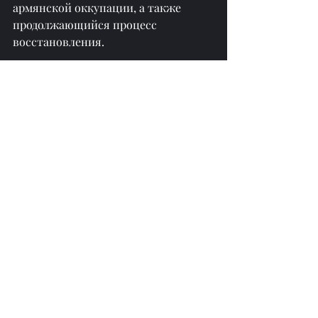
армянской оккупации, а также 
продолжающийся процесс 
восстановления.
перепечатано с сайта 
https://azertag.az/
Недавние посты
Смотреть все