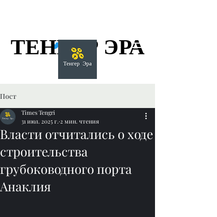
ТЕНГЕР ЭРА
ТЕНГЕР ЭРА
Пост
Times Tengri
31 июл. 2025 г.
2 мин. чтения
Власти отчитались о ходе
строительства
грубоководного порта
Анаклия