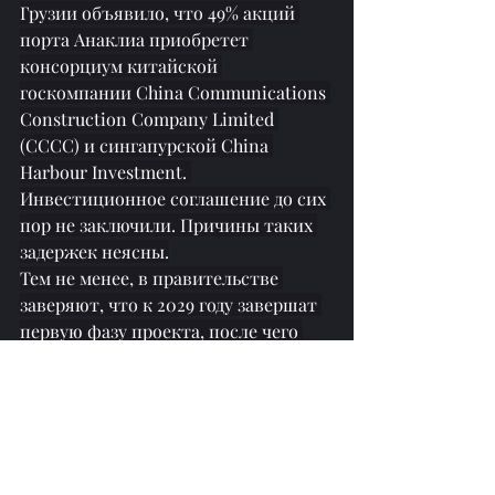
Грузии объявило, что 49% акций 
порта Анаклиа приобретет 
консорциум китайской 
госкомпании China Communications 
Construction Company Limited 
(CCCC) и сингапурской China 
Harbour Investment. 
Инвестиционное соглашение до сих 
пор не заключили. Причины таких 
задержек неясны.
Тем не менее, в правительстве 
заверяют, что к 2029 году завершат 
первую фазу проекта, после чего 
порт сможет принимать 600 тыс. 
контейнеров в год. Власти 
рассчитывают привлечь на эту 
часть проекта 600 миллионов 
долларов.