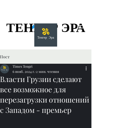
ТЕНГЕР ЭРА
ТЕНГЕР ЭРА
Пост
Times Tengri
6 нояб. 2024 г.
2 мин. чтения
Власти Грузии сделают
все возможное для
перезагрузки отношений
с Западом - премьер