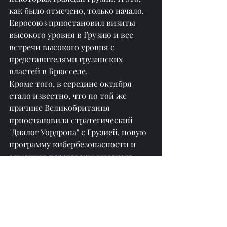
как было отмечено, только начало.
Евросоюз приостановил визиты 
высокого уровня в Грузию и все 
встречи высокого уровня с 
представителями грузинских 
властей в Брюсселе.
Кроме того, в середине октября 
стало известно, что по той же 
причине Великобритания 
приостановила стратегический 
"Диалог Уордропа" с Грузией, новую 
программу кибербезопасности и 
отменила переговоры высокого 
уровня в сфере обороны.
Власти Грузии заявили, что как раз-
таки прозрачность является 
"европейскостью" и что ни один 
противник закона "О прозрачности 